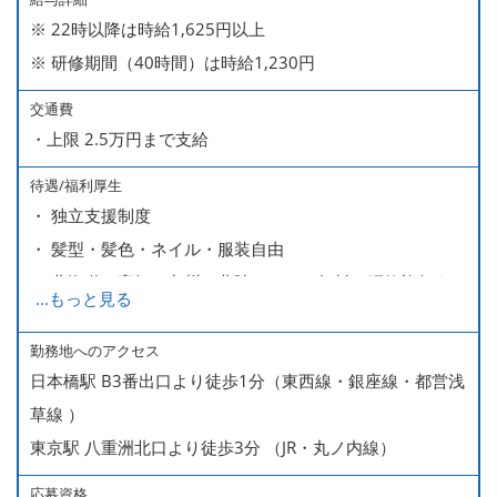
※ 22時以降は時給1,625円以上
※ 研修期間（40時間）は時給1,230円
交通費
・上限 2.5万円まで支給
待遇/福利厚生
・ 独立支援制度
・ 髪型・髪色・ネイル・服装自由
・ 北海道や高知、九州、北陸などへの無料の研修旅行あり
...
もっと見る
ます
・ 無料の美味しい まかない食 あり
勤務地へのアクセス
日本橋駅 B3番出口より徒歩1分（東西線・銀座線・都営浅
草線 ）
東京駅 八重洲北口より徒歩3分 （JR・丸ノ内線）
応募資格