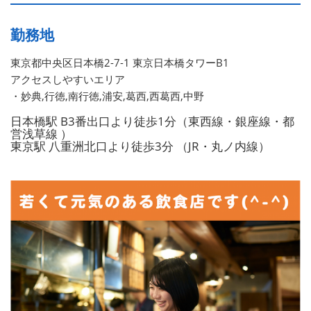
勤務地
東京都中央区日本橋2-7-1 東京日本橋タワーB1
アクセスしやすいエリア
・妙典,行徳,南行徳,浦安,葛西,西葛西,中野
日本橋駅 B3番出口より徒歩1分（東西線・銀座線・都
営浅草線 ）
東京駅 八重洲北口より徒歩3分 （JR・丸ノ内線）