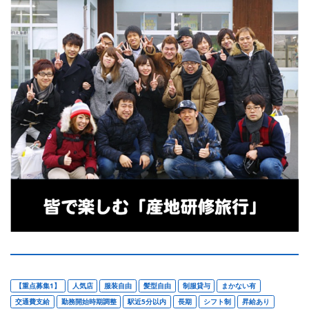
【重点募集1】
人気店
服装自由
髪型自由
制服貸与
まかない有
交通費支給
勤務開始時期調整
駅近5分以内
長期
シフト制
昇給あり