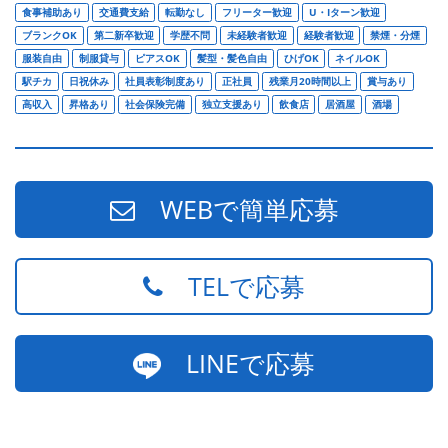
食事補助あり
交通費支給
転勤なし
フリーター歓迎
U・Iターン歓迎
ブランクOK
第二新卒歓迎
学歴不問
未経験者歓迎
経験者歓迎
禁煙・分煙
服装自由
制服貸与
ピアスOK
髪型・髪色自由
ひげOK
ネイルOK
駅チカ
日祝休み
社員表彰制度あり
正社員
残業月20時間以上
賞与あり
高収入
昇格あり
社会保険完備
独立支援あり
飲食店
居酒屋
酒場
WEBで簡単応募
TELで応募
LINEで応募