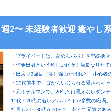
週2〜 未経験者歓迎 癒やし
・プライベートは、育めんパパ！厚岸統括店
・信金出身という珍しい経歴！店長なりたて
・出戻り3回目（笑）強面だけれど、小心者
・20代前半で、皆からいじられる愛されキ
・元ホテルマンで、20代とは思えないダン
10代・20代の若いアルバイトが多数の職場。
社員も20～30代が70％と、若くて元気のある飲