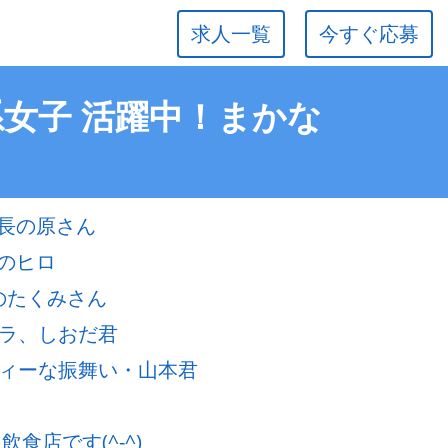
求人一覧
今すぐ応募
系女子 活躍中！まかな
長の原さん
のヒロ
のたくみさん
ャラ、しおだ君
ディーな振舞い・山本君
食店です(^-^)