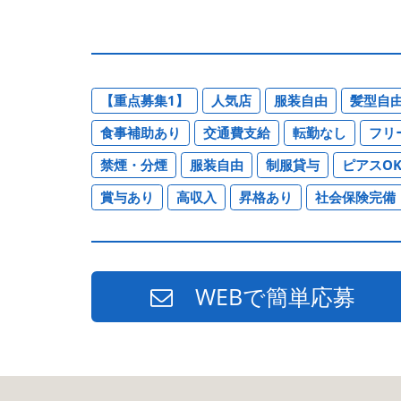
【重点募集1】
人気店
服装自由
髪型自
食事補助あり
交通費支給
転勤なし
フリ
禁煙・分煙
服装自由
制服貸与
ピアスO
賞与あり
高収入
昇格あり
社会保険完備
WEBで簡単応募