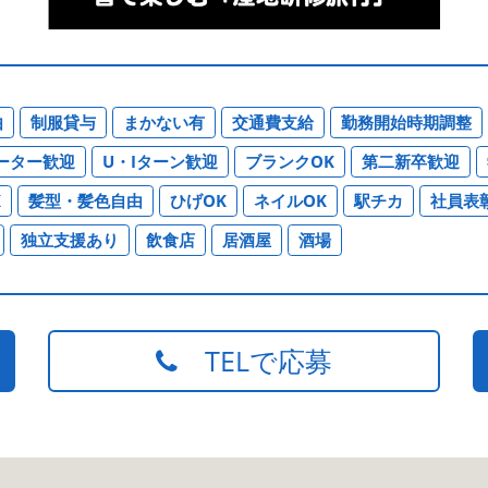
由
制服貸与
まかない有
交通費支給
勤務開始時期調整
ーター歓迎
U・Iターン歓迎
ブランクOK
第二新卒歓迎
K
髪型・髪色自由
ひげOK
ネイルOK
駅チカ
社員表
独立支援あり
飲食店
居酒屋
酒場
TELで応募