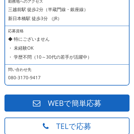
・ 無料の美味しい まかない食 あり
勤務地へのアクセス
三越前駅 徒歩2分（半蔵門線・銀座線）
新日本橋駅 徒歩3分 （JR）
応募資格
◆ 特にございません
・ 未経験OK
・ 学歴不問（10～30代の若手が活躍中）
問い合わせ先
080-3170-9417
WEBで簡単応募
TELで応募