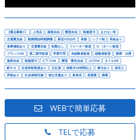
【重点募集1】
人気店
服装自由
髪型自由
制服貸与
まかない有
交通費支給
勤務開始時期調整
駅近5分以内
長期
シフト制
昇給あり
食事補助あり
交通費支給
転勤なし
フリーター歓迎
U・Iターン歓迎
ブランクOK
第二新卒歓迎
学歴不問
未経験者歓迎
経験者歓迎
禁煙・分煙
服装自由
制服貸与
ピアスOK
髪型・髪色自由
ひげOK
ネイルOK
駅チカ
社員表彰制度あり
正社員
残業月20時間以上
賞与あり
高収入
昇格あり
社会保険完備
独立支援あり
飲食店
居酒屋
酒場
WEBで簡単応募
TELで応募