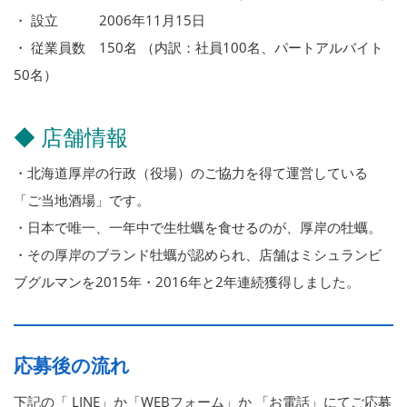
・ 設立 2006年11月15日
・ 従業員数 150名 （内訳：社員100名、パートアルバイト
50名）
◆ 店舗情報
・北海道厚岸の行政（役場）のご協力を得て運営している
「ご当地酒場」です。
・日本で唯一、一年中で生牡蠣を食せるのが、厚岸の牡蠣。
・その厚岸のブランド牡蠣が認められ、店舗はミシュランビ
ブグルマンを2015年・2016年と2年連続獲得しました。
応募後の流れ
下記の「 LINE」か「WEBフォーム」か 「お電話」にてご応募