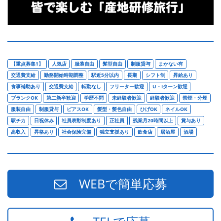
【重点募集1】
人気店
服装自由
髪型自由
制服貸与
まかない有
交通費支給
勤務開始時期調整
駅近5分以内
長期
シフト制
昇給あり
食事補助あり
交通費支給
転勤なし
フリーター歓迎
U・Iターン歓迎
ブランクOK
第二新卒歓迎
学歴不問
未経験者歓迎
経験者歓迎
禁煙・分煙
服装自由
制服貸与
ピアスOK
髪型・髪色自由
ひげOK
ネイルOK
駅チカ
日祝休み
社員表彰制度あり
正社員
残業月20時間以上
賞与あり
高収入
昇格あり
社会保険完備
独立支援あり
飲食店
居酒屋
酒場
WEBで簡単応募