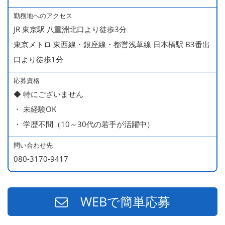
・ 無料の美味しい まかない食 あり
勤務地へのアクセス
JR 東京駅 八重洲北口より徒歩3分
東京メトロ 東西線・銀座線・都営浅草線 日本橋駅 B3番出
口より徒歩1分
応募資格
◆ 特にございません
・ 未経験OK
・ 学歴不問（10～30代の若手が活躍中）
問い合わせ先
080-3170-9417
WEBで簡単応募