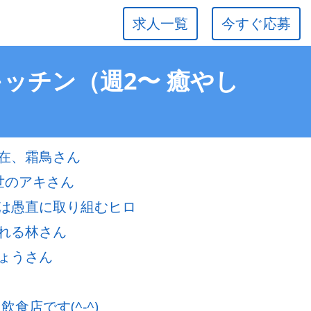
求人一覧
今すぐ応募
ッチン（週2〜 癒やし
在、霜鳥さん
世のアキさん
は愚直に取り組むヒロ
れる林さん
ょうさん
食店です(^-^)