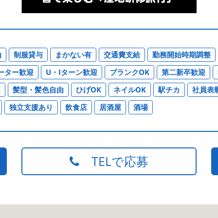
由
制服貸与
まかない有
交通費支給
勤務開始時期調整
ーター歓迎
U・Iターン歓迎
ブランクOK
第二新卒歓迎
K
髪型・髪色自由
ひげOK
ネイルOK
駅チカ
社員表
独立支援あり
飲食店
居酒屋
酒場
TELで応募