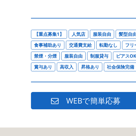
【重点募集1】
人気店
服装自由
髪型自
食事補助あり
交通費支給
転勤なし
フリ
禁煙・分煙
服装自由
制服貸与
ピアスO
賞与あり
高収入
昇格あり
社会保険完備
WEBで簡単応募