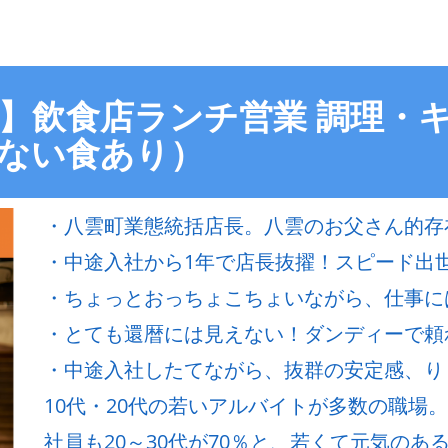
！】飲食店ランチ営業 調理・キ
ない食あり）
・八雲町業態統括店長。八雲のお父さん的存
・中途入社から1年で店長抜擢！スピード出
・ちょっとおっちょこちょいながら、仕事に
・とても還暦には見えない！ダンディーで頼
・中途入社したてながら、抜群の安定感、り
10代・20代の若いアルバイトが多数の職場。
社員も20～30代が70％と、若くて元気のある飲