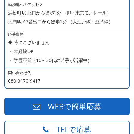
・ 無料の美味しい まかない食 あり
勤務地へのアクセス
浜松町駅 北口から徒歩2分 （JR・東京モノレール）
大門駅 A3番出口から徒歩1分 （大江戸線・浅草線）
応募資格
◆ 特にございません
・ 未経験OK
・ 学歴不問（10～30代の若手が活躍中）
問い合わせ先
080-3170-9417
WEBで簡単応募
TELで応募