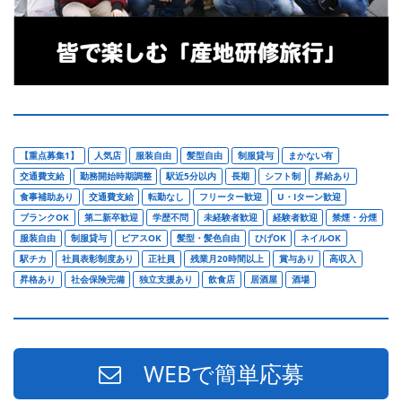
【重点募集1】
人気店
服装自由
髪型自由
制服貸与
まかない有
交通費支給
勤務開始時期調整
駅近5分以内
長期
シフト制
昇給あり
食事補助あり
交通費支給
転勤なし
フリーター歓迎
U・Iターン歓迎
ブランクOK
第二新卒歓迎
学歴不問
未経験者歓迎
経験者歓迎
禁煙・分煙
服装自由
制服貸与
ピアスOK
髪型・髪色自由
ひげOK
ネイルOK
駅チカ
社員表彰制度あり
正社員
残業月20時間以上
賞与あり
高収入
昇格あり
社会保険完備
独立支援あり
飲食店
居酒屋
酒場
WEBで簡単応募