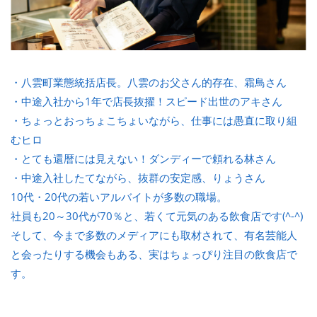
・八雲町業態統括店長。八雲のお父さん的存在、霜鳥さん
・中途入社から1年で店長抜擢！スピード出世のアキさん
・ちょっとおっちょこちょいながら、仕事には愚直に取り組
むヒロ
・とても還暦には見えない！ダンディーで頼れる林さん
・中途入社したてながら、抜群の安定感、りょうさん
10代・20代の若いアルバイトが多数の職場。
社員も20～30代が70％と、若くて元気のある飲食店です(^-^)
そして、今まで多数のメディアにも取材されて、有名芸能人
と会ったりする機会もある、実はちょっぴり注目の飲食店で
す。