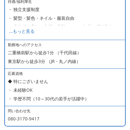
待遇/福利厚生
・ 独立支援制度
・ 髪型・髪色・ネイル・服装自由
・ 北海道や高知、九州、北陸などへの無料の研修旅行あり
...
もっと見る
ます
・ 無料の美味しい まかない食 あり
勤務地へのアクセス
二重橋前駅から徒歩1分 （千代田線）
東京駅から徒歩3分 （JR・丸ノ内線）
応募資格
◆ 特にございません
・ 未経験OK
・ 学歴不問（10～30代の若手が活躍中）
問い合わせ先
080-3170-9417