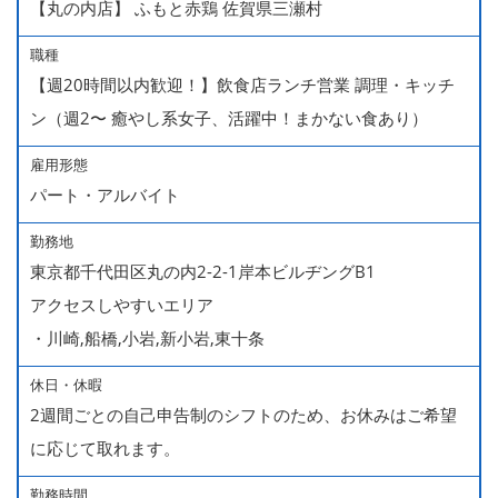
【丸の内店】 ふもと赤鶏 佐賀県三瀬村
職種
【週20時間以内歓迎！】飲食店ランチ営業 調理・キッチ
ン（週2〜 癒やし系女子、活躍中！まかない食あり）
雇用形態
パート・アルバイト
勤務地
東京都千代田区丸の内2-2-1岸本ビルヂングB1
アクセスしやすいエリア
・川崎,船橋,小岩,新小岩,東十条
休日・休暇
2週間ごとの自己申告制のシフトのため、お休みはご希望
に応じて取れます。
勤務時間