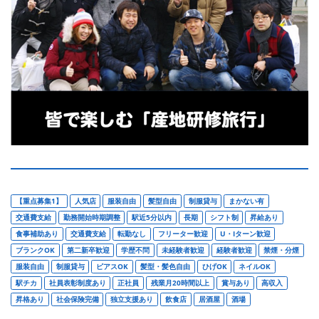
【重点募集1】
人気店
服装自由
髪型自由
制服貸与
まかない有
交通費支給
勤務開始時期調整
駅近5分以内
長期
シフト制
昇給あり
食事補助あり
交通費支給
転勤なし
フリーター歓迎
U・Iターン歓迎
ブランクOK
第二新卒歓迎
学歴不問
未経験者歓迎
経験者歓迎
禁煙・分煙
服装自由
制服貸与
ピアスOK
髪型・髪色自由
ひげOK
ネイルOK
駅チカ
社員表彰制度あり
正社員
残業月20時間以上
賞与あり
高収入
昇格あり
社会保険完備
独立支援あり
飲食店
居酒屋
酒場