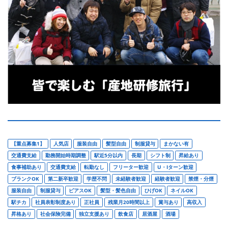
【重点募集1】
人気店
服装自由
髪型自由
制服貸与
まかない有
交通費支給
勤務開始時期調整
駅近5分以内
長期
シフト制
昇給あり
食事補助あり
交通費支給
転勤なし
フリーター歓迎
U・Iターン歓迎
ブランクOK
第二新卒歓迎
学歴不問
未経験者歓迎
経験者歓迎
禁煙・分煙
服装自由
制服貸与
ピアスOK
髪型・髪色自由
ひげOK
ネイルOK
駅チカ
社員表彰制度あり
正社員
残業月20時間以上
賞与あり
高収入
昇格あり
社会保険完備
独立支援あり
飲食店
居酒屋
酒場