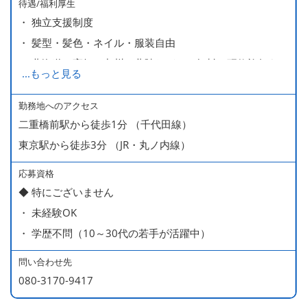
待遇/福利厚生
・ 独立支援制度
・ 髪型・髪色・ネイル・服装自由
・ 北海道や高知、九州、北陸などへの無料の研修旅行あり
...
もっと見る
ます
・ 無料の美味しい まかない食 あり
勤務地へのアクセス
二重橋前駅から徒歩1分 （千代田線）
東京駅から徒歩3分 （JR・丸ノ内線）
応募資格
◆ 特にございません
・ 未経験OK
・ 学歴不問（10～30代の若手が活躍中）
問い合わせ先
080-3170-9417