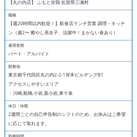
【丸の内店】 ふもと赤鶏 佐賀県三瀬村
職種
【週20時間以内歓迎！】飲食店ランチ営業 調理・キッチ
ン（週2〜 癒やし系女子、活躍中！まかない食あり）
雇用形態
パート・アルバイト
勤務地
東京都千代田区丸の内2-2-1岸本ビルヂングB1
アクセスしやすいエリア
・川崎,船橋,小岩,新小岩,東十条
休日・休暇
2週間ごとの自己申告制のシフトのため、お休みはご希望
に応じて取れます。
勤務時間