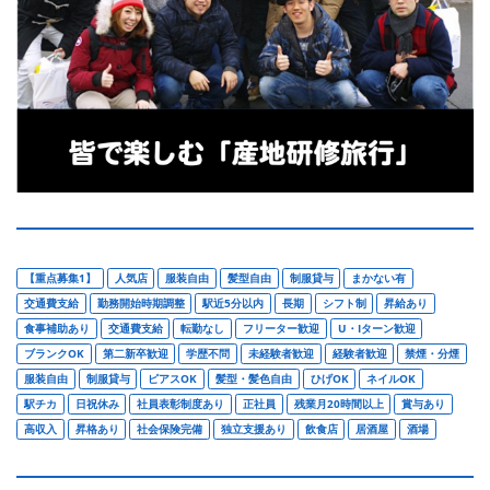
【重点募集1】
人気店
服装自由
髪型自由
制服貸与
まかない有
交通費支給
勤務開始時期調整
駅近5分以内
長期
シフト制
昇給あり
食事補助あり
交通費支給
転勤なし
フリーター歓迎
U・Iターン歓迎
ブランクOK
第二新卒歓迎
学歴不問
未経験者歓迎
経験者歓迎
禁煙・分煙
服装自由
制服貸与
ピアスOK
髪型・髪色自由
ひげOK
ネイルOK
駅チカ
日祝休み
社員表彰制度あり
正社員
残業月20時間以上
賞与あり
高収入
昇格あり
社会保険完備
独立支援あり
飲食店
居酒屋
酒場