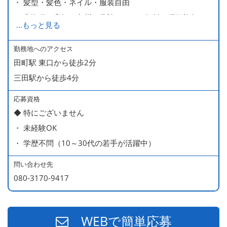
・ 髪型・髪色・ネイル・服装自由
・ 北海道や高知、九州、北陸などへの無料の研修旅行あり
...
もっと見る
ます
・ 無料の美味しい まかない食 あり
勤務地へのアクセス
田町駅 東口から徒歩2分
三田駅から徒歩4分
応募資格
◆ 特にございません
・ 未経験OK
・ 学歴不問（10～30代の若手が活躍中）
問い合わせ先
080-3170-9417
WEBで簡単応募