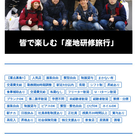
【重点募集1】
人気店
服装自由
髪型自由
制服貸与
まかない有
交通費支給
勤務開始時期調整
駅近5分以内
長期
シフト制
昇給あり
食事補助あり
交通費支給
転勤なし
フリーター歓迎
U・Iターン歓迎
ブランクOK
第二新卒歓迎
学歴不問
未経験者歓迎
経験者歓迎
禁煙・分煙
服装自由
制服貸与
ピアスOK
髪型・髪色自由
ひげOK
ネイルOK
駅チカ
日祝休み
社員表彰制度あり
正社員
残業月20時間以上
賞与あり
高収入
昇格あり
社会保険完備
独立支援あり
飲食店
居酒屋
酒場