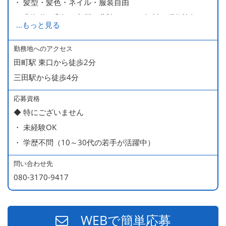
・ 髪型・髪色・ネイル・服装自由
・ 北海道や高知、九州、北陸などへの無料の研修旅行あり
...
もっと見る
ます
・ 無料の美味しい まかない食 あり
勤務地へのアクセス
田町駅 東口から徒歩2分
三田駅から徒歩4分
応募資格
◆ 特にございません
・ 未経験OK
・ 学歴不問（10～30代の若手が活躍中）
問い合わせ先
080-3170-9417
WEBで簡単応募