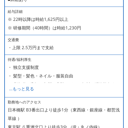
給与詳細
※ 22時以降は時給1,625円以上
※ 研修期間（40時間）は時給1,230円
交通費
・上限 2.5万円まで支給
待遇/福利厚生
・ 独立支援制度
・ 髪型・髪色・ネイル・服装自由
・ 北海道や高知、九州、北陸などへの無料の研修旅行あり
...
もっと見る
ます
・ 無料の美味しい まかない食 あり
勤務地へのアクセス
日本橋駅 B3番出口より徒歩1分（東西線・銀座線・都営浅
草線 ）
東京駅 八重洲北口より徒歩3分 （JR・丸ノ内線）