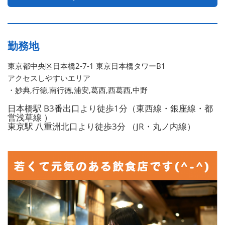
勤務地
東京都中央区日本橋2-7-1 東京日本橋タワーB1
アクセスしやすいエリア
・妙典,行徳,南行徳,浦安,葛西,西葛西,中野
日本橋駅 B3番出口より徒歩1分（東西線・銀座線・都
営浅草線 ）
東京駅 八重洲北口より徒歩3分 （JR・丸ノ内線）