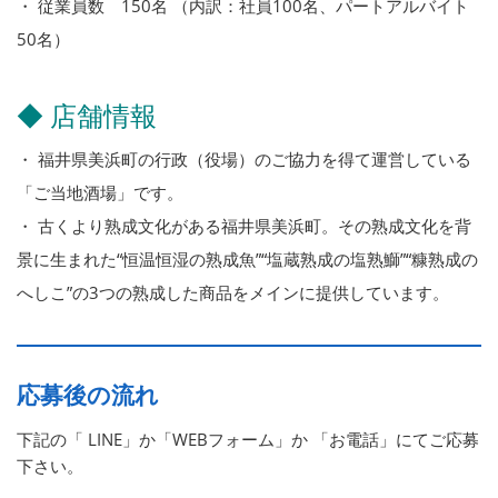
・ 従業員数 150名 （内訳：社員100名、パートアルバイト
50名）
◆ 店舗情報
・ 福井県美浜町の行政（役場）のご協力を得て運営している
「ご当地酒場」です。
・ 古くより熟成文化がある福井県美浜町。その熟成文化を背
景に生まれた“恒温恒湿の熟成魚”“塩蔵熟成の塩熟鰤”“糠熟成の
へしこ”の3つの熟成した商品をメインに提供しています。
応募後の流れ
下記の「 LINE」か「WEBフォーム」か 「お電話」にてご応募
下さい。