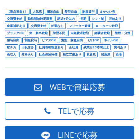
【重点募集1】
人気店
服装自由
髪型自由
制服貸与
まかない有
交通費支給
勤務開始時期調整
駅近5分以内
長期
シフト制
昇給あり
食事補助あり
交通費支給
転勤なし
フリーター歓迎
U・Iターン歓迎
ブランクOK
第二新卒歓迎
学歴不問
未経験者歓迎
経験者歓迎
禁煙・分煙
服装自由
制服貸与
ピアスOK
髪型・髪色自由
ひげOK
ネイルOK
駅チカ
日祝休み
社員表彰制度あり
正社員
残業月20時間以上
賞与あり
高収入
昇格あり
社会保険完備
独立支援あり
飲食店
居酒屋
酒場
WEBで簡単応募
TELで応募
LINEで応募