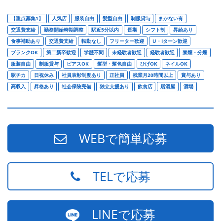
【重点募集1】
人気店
服装自由
髪型自由
制服貸与
まかない有
交通費支給
勤務開始時期調整
駅近5分以内
長期
シフト制
昇給あり
食事補助あり
交通費支給
転勤なし
フリーター歓迎
U・Iターン歓迎
ブランクOK
第二新卒歓迎
学歴不問
未経験者歓迎
経験者歓迎
禁煙・分煙
服装自由
制服貸与
ピアスOK
髪型・髪色自由
ひげOK
ネイルOK
駅チカ
日祝休み
社員表彰制度あり
正社員
残業月20時間以上
賞与あり
高収入
昇格あり
社会保険完備
独立支援あり
飲食店
居酒屋
酒場
WEBで簡単応募
TELで応募
LINEで応募