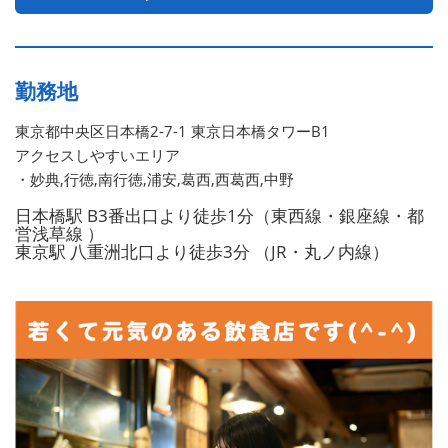
勤務地
東京都中央区日本橋2-7-1 東京日本橋タワーB1
アクセスしやすいエリア
・妙典,行徳,南行徳,浦安,葛西,西葛西,中野
日本橋駅 B3番出口より徒歩1分（東西線・銀座線・都
営浅草線 ）
東京駅 八重洲北口より徒歩3分 （JR・丸ノ内線）