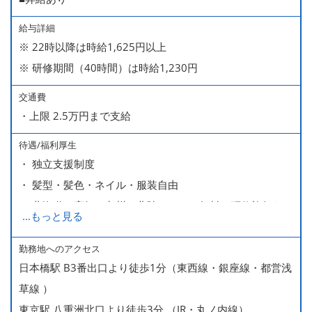
給与詳細
※ 22時以降は時給1,625円以上
※ 研修期間（40時間）は時給1,230円
交通費
・上限 2.5万円まで支給
待遇/福利厚生
・ 独立支援制度
・ 髪型・髪色・ネイル・服装自由
・ 北海道や高知、九州、北陸などへの無料の研修旅行あり
...
もっと見る
ます
・ 無料の美味しい まかない食 あり
勤務地へのアクセス
日本橋駅 B3番出口より徒歩1分（東西線・銀座線・都営浅
草線 ）
東京駅 八重洲北口より徒歩3分 （JR・丸ノ内線）