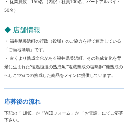
・ 従業員数 150名 （内訳：社員100名、パートアルバイト
50名）
◆ 店舗情報
・ 福井県美浜町の行政（役場）のご協力を得て運営している
「ご当地酒場」です。
・ 古くより熟成文化がある福井県美浜町。その熟成文化を背
景に生まれた“恒温恒湿の熟成魚”“塩蔵熟成の塩熟鰤”“糠熟成の
へしこ”の3つの熟成した商品をメインに提供しています。
応募後の流れ
下記の「 LINE」か「WEBフォーム」か 「お電話」にてご応募
下さい。