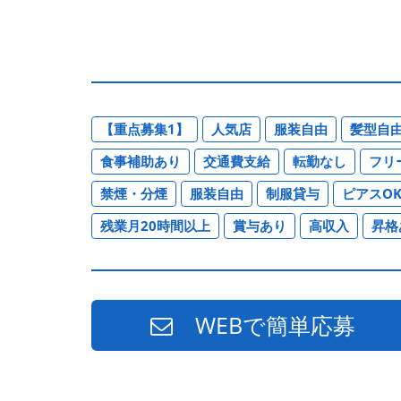
【重点募集1】
人気店
服装自由
髪型自
食事補助あり
交通費支給
転勤なし
フリ
禁煙・分煙
服装自由
制服貸与
ピアスO
残業月20時間以上
賞与あり
高収入
昇格
WEBで簡単応募