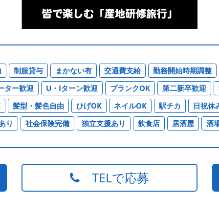
由
制服貸与
まかない有
交通費支給
勤務開始時期調整
ーター歓迎
U・Iターン歓迎
ブランクOK
第二新卒歓迎
K
髪型・髪色自由
ひげOK
ネイルOK
駅チカ
日祝休
あり
社会保険完備
独立支援あり
飲食店
居酒屋
酒
TELで応募