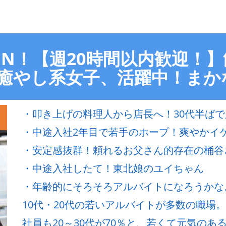
EN！【週20時間以内歓迎！
 癒やし系女子、活躍中！まか
・叩き上げの料理人から店長へ！30代半ば
・中途入社2年目で若手のホープ！爽やかイ
・安定感抜群！頼れるお父さん的存在の桶谷
・中途入社したて！東北娘のユイちゃん
・年齢的にそろそろアルバイトになろうかな
10代・20代の若いアルバイトが多数の職場。
社員も20～30代が70％と、若くて元気のある飲