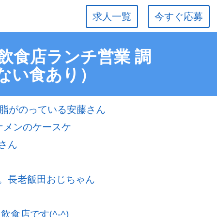
求人一覧
今すぐ応募
】飲食店ランチ営業 調
ない食あり）
で脂がのっている安藤さん
ケメンのケースケ
さん
。長老飯田おじちゃん
食店です(^-^)