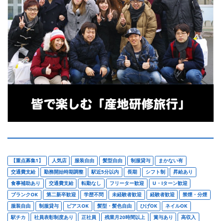
【重点募集1】
人気店
服装自由
髪型自由
制服貸与
まかない有
交通費支給
勤務開始時期調整
駅近5分以内
長期
シフト制
昇給あり
食事補助あり
交通費支給
転勤なし
フリーター歓迎
U・Iターン歓迎
ブランクOK
第二新卒歓迎
学歴不問
未経験者歓迎
経験者歓迎
禁煙・分煙
服装自由
制服貸与
ピアスOK
髪型・髪色自由
ひげOK
ネイルOK
駅チカ
社員表彰制度あり
正社員
残業月20時間以上
賞与あり
高収入