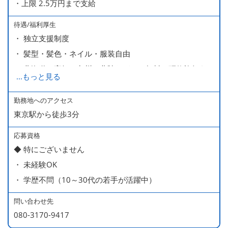
・上限 2.5万円まで支給
待遇/福利厚生
・ 独立支援制度
・ 髪型・髪色・ネイル・服装自由
・ 北海道や高知、九州、北陸などへの無料の研修旅行あり
...
もっと見る
ます
・ 無料の美味しい まかない食 あり
勤務地へのアクセス
東京駅から徒歩3分
応募資格
◆ 特にございません
・ 未経験OK
・ 学歴不問（10～30代の若手が活躍中）
問い合わせ先
080-3170-9417