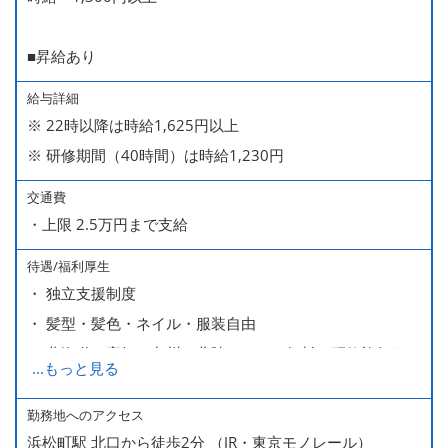
■昇給あり
給与詳細
※ 22時以降は時給1,625円以上
※ 研修期間（40時間）は時給1,230円
交通費
・上限 2.5万円まで支給
待遇/福利厚生
・ 独立支援制度
・ 髪型・髪色・ネイル・服装自由
・ 北海道や高知、九州、北陸などへの無料の研修旅行あり
...
もっと見る
ます
・ 無料の美味しい まかない食 あり
勤務地へのアクセス
浜松町駅 北口から徒歩2分 （JR・東京モノレール）