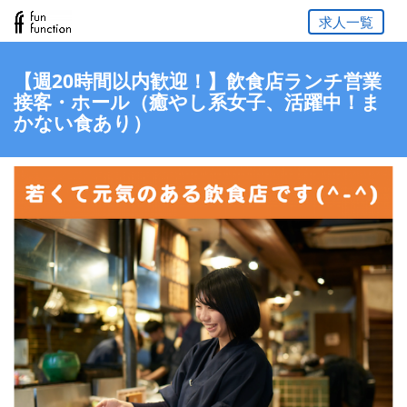
求人一覧
【週20時間以内歓迎！】飲食店ランチ営業
接客・ホール（癒やし系女子、活躍中！ま
かない食あり）