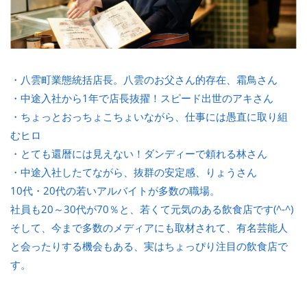
・八雲町業態統括店長。八雲のお父さん的存在、霜鳥さん
・中途入社から1年で店長抜擢！スピード出世のアキさん
・ちょっとおっちょこちょいながら、仕事には愚直に取り組
むヒロ
・とても還暦には見えない！ダンディーで頼れる林さん
・中途入社したてながら、抜群の安定感、りょうさん
10代・20代の若いアルバイトが多数の職場。
社員も20～30代が70％と、若くて元気のある飲食店です(^-^)
そして、今まで多数のメディアにも取材されて、有名芸能人
と会ったりする機会もある、実はちょっぴり注目の飲食店で
す。