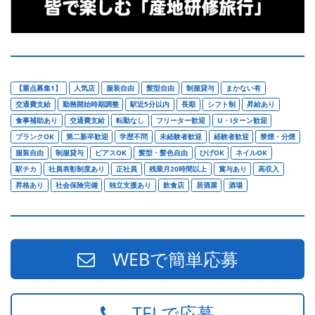
【重点募集1】
人気店
服装自由
髪型自由
制服貸与
まかない有
交通費支給
勤務開始時期調整
駅近5分以内
長期
シフト制
昇給あり
食事補助あり
交通費支給
転勤なし
フリーター歓迎
U・Iターン歓迎
ブランクOK
第二新卒歓迎
学歴不問
未経験者歓迎
経験者歓迎
禁煙・分煙
服装自由
制服貸与
ピアスOK
髪型・髪色自由
ひげOK
ネイルOK
駅チカ
社員表彰制度あり
正社員
残業月20時間以上
賞与あり
高収入
昇格あり
社会保険完備
独立支援あり
飲食店
居酒屋
酒場
WEBで簡単応募
TELで応募