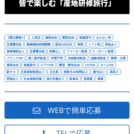
【重点募集1】
人気店
服装自由
髪型自由
制服貸与
まかない有
交通費支給
勤務開始時期調整
駅近5分以内
長期
シフト制
昇給あり
食事補助あり
交通費支給
転勤なし
フリーター歓迎
U・Iターン歓迎
ブランクOK
第二新卒歓迎
学歴不問
未経験者歓迎
経験者歓迎
禁煙・分煙
服装自由
制服貸与
ピアスOK
髪型・髪色自由
ひげOK
ネイルOK
駅チカ
社員表彰制度あり
正社員
残業月20時間以上
賞与あり
高収入
昇格あり
社会保険完備
独立支援あり
飲食店
居酒屋
酒場
WEBで簡単応募
TELで応募