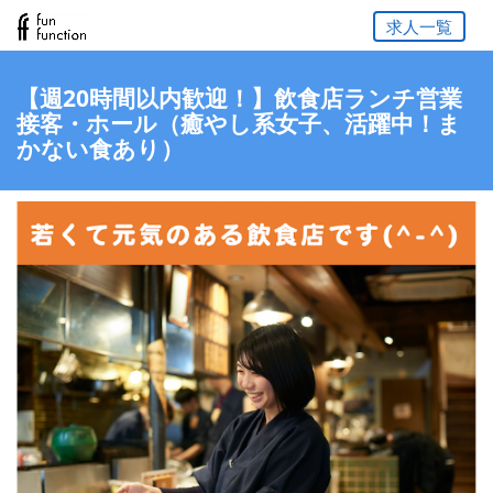
求人一覧
【週20時間以内歓迎！】飲食店ランチ営業
接客・ホール（癒やし系女子、活躍中！ま
かない食あり）