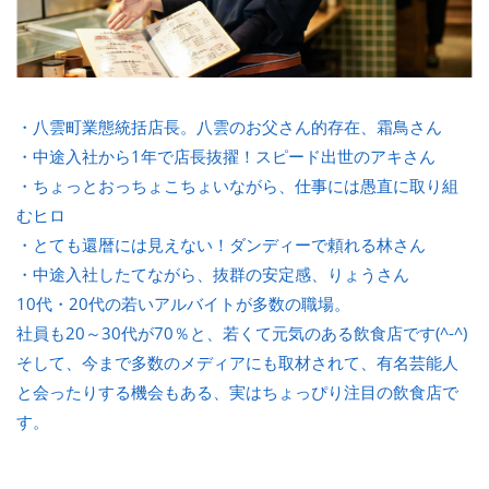
・八雲町業態統括店長。八雲のお父さん的存在、霜鳥さん
・中途入社から1年で店長抜擢！スピード出世のアキさん
・ちょっとおっちょこちょいながら、仕事には愚直に取り組
むヒロ
・とても還暦には見えない！ダンディーで頼れる林さん
・中途入社したてながら、抜群の安定感、りょうさん
10代・20代の若いアルバイトが多数の職場。
社員も20～30代が70％と、若くて元気のある飲食店です(^-^)
そして、今まで多数のメディアにも取材されて、有名芸能人
と会ったりする機会もある、実はちょっぴり注目の飲食店で
す。