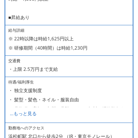
■昇給あり
給与詳細
※ 22時以降は時給1,625円以上
※ 研修期間（40時間）は時給1,230円
交通費
・上限 2.5万円まで支給
待遇/福利厚生
・ 独立支援制度
・ 髪型・髪色・ネイル・服装自由
・ 北海道や高知、九州、北陸などへの無料の研修旅行あり
...
もっと見る
ます
・ 無料の美味しい まかない食 あり
勤務地へのアクセス
浜松町駅 北口から徒歩2分 （JR・東京モノレール）