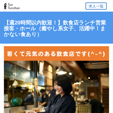
求人一覧
【週20時間以内歓迎！】飲食店ランチ営業
接客・ホール（癒やし系女子、活躍中！ま
かない食あり）