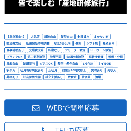
【重点募集1】
人気店
服装自由
髪型自由
制服貸与
まかない有
交通費支給
勤務開始時期調整
駅近5分以内
長期
シフト制
昇給あり
食事補助あり
交通費支給
転勤なし
フリーター歓迎
U・Iターン歓迎
ブランクOK
第二新卒歓迎
学歴不問
未経験者歓迎
経験者歓迎
禁煙・分煙
服装自由
制服貸与
ピアスOK
髪型・髪色自由
ひげOK
ネイルOK
駅チカ
社員表彰制度あり
正社員
残業月20時間以上
賞与あり
高収入
昇格あり
社会保険完備
独立支援あり
飲食店
居酒屋
酒場
WEBで簡単応募
TELで応募