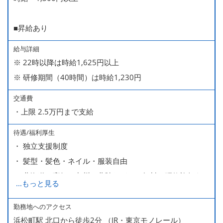
■昇給あり
給与詳細
※ 22時以降は時給1,625円以上
※ 研修期間（40時間）は時給1,230円
交通費
・上限 2.5万円まで支給
待遇/福利厚生
・ 独立支援制度
・ 髪型・髪色・ネイル・服装自由
・ 北海道や高知、九州、北陸などへの無料の研修旅行あり
...
もっと見る
ます
・ 無料の美味しい まかない食 あり
勤務地へのアクセス
浜松町駅 北口から徒歩2分 （JR・東京モノレール）