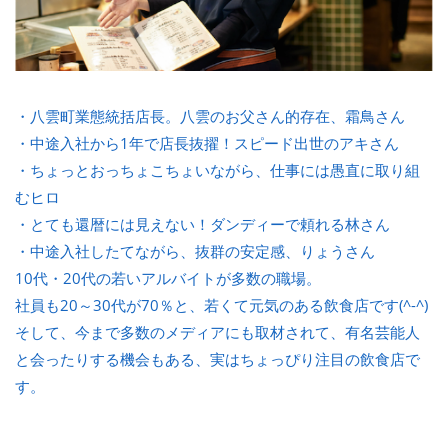
・八雲町業態統括店長。八雲のお父さん的存在、霜鳥さん
・中途入社から1年で店長抜擢！スピード出世のアキさん
・ちょっとおっちょこちょいながら、仕事には愚直に取り組
むヒロ
・とても還暦には見えない！ダンディーで頼れる林さん
・中途入社したてながら、抜群の安定感、りょうさん
10代・20代の若いアルバイトが多数の職場。
社員も20～30代が70％と、若くて元気のある飲食店です(^-^)
そして、今まで多数のメディアにも取材されて、有名芸能人
と会ったりする機会もある、実はちょっぴり注目の飲食店で
す。