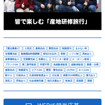
【重点募集1】
人気店
服装自由
髪型自由
制服貸与
まかない有
交通費支給
勤務開始時期調整
駅近5分以内
長期
シフト制
昇給あり
食事補助あり
交通費支給
転勤なし
フリーター歓迎
U・Iターン歓迎
ブランクOK
第二新卒歓迎
学歴不問
未経験者歓迎
経験者歓迎
禁煙・分煙
服装自由
制服貸与
ピアスOK
髪型・髪色自由
ひげOK
ネイルOK
駅チカ
日祝休み
社員表彰制度あり
正社員
残業月20時間以上
賞与あり
高収入
昇格あり
社会保険完備
独立支援あり
飲食店
居酒屋
酒場