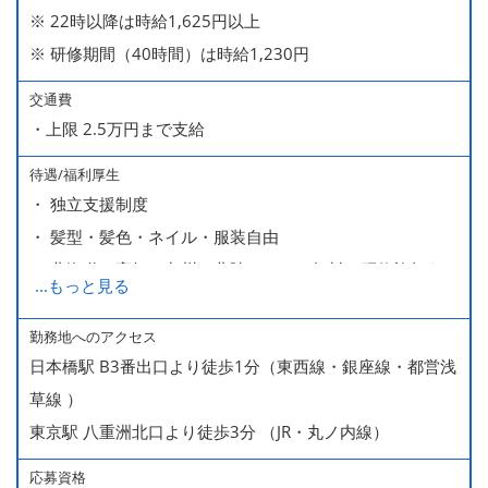
※ 22時以降は時給1,625円以上
※ 研修期間（40時間）は時給1,230円
交通費
・上限 2.5万円まで支給
待遇/福利厚生
・ 独立支援制度
・ 髪型・髪色・ネイル・服装自由
・ 北海道や高知、九州、北陸などへの無料の研修旅行あり
...
もっと見る
ます
・ 無料の美味しい まかない食 あり
勤務地へのアクセス
日本橋駅 B3番出口より徒歩1分（東西線・銀座線・都営浅
草線 ）
東京駅 八重洲北口より徒歩3分 （JR・丸ノ内線）
応募資格