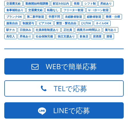
交通費支給
勤務開始時期調整
駅近5分以内
長期
シフト制
昇給あり
食事補助あり
交通費支給
転勤なし
フリーター歓迎
U・Iターン歓迎
ブランクOK
第二新卒歓迎
学歴不問
未経験者歓迎
経験者歓迎
禁煙・分煙
服装自由
制服貸与
ピアスOK
髪型・髪色自由
ひげOK
ネイルOK
駅チカ
日祝休み
社員表彰制度あり
正社員
残業月20時間以上
賞与あり
高収入
昇格あり
社会保険完備
独立支援あり
飲食店
居酒屋
酒場
WEBで簡単応募
TELで応募
LINEで応募