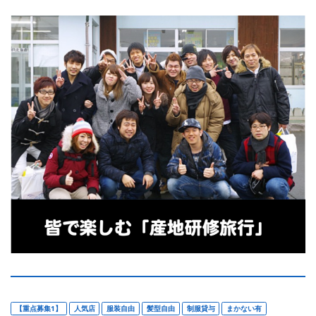
【重点募集1】
人気店
服装自由
髪型自由
制服貸与
まかない有