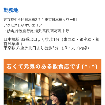
勤務地
東京都中央区日本橋2-7-1 東京日本橋タワーB1
アクセスしやすいエリア
・妙典,行徳,南行徳,浦安,葛西,西葛西,中野
日本橋駅 B3番出口より徒歩1分（東西線・銀座線・都
営浅草線 ）
東京駅 八重洲北口より徒歩3分 （JR・丸ノ内線）