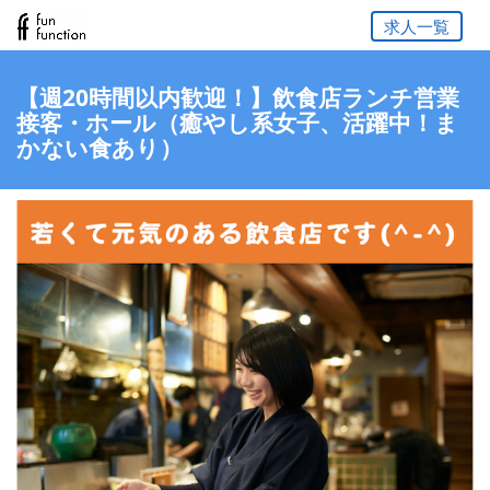
求人一覧
【週20時間以内歓迎！】飲食店ランチ営業
接客・ホール（癒やし系女子、活躍中！ま
かない食あり）