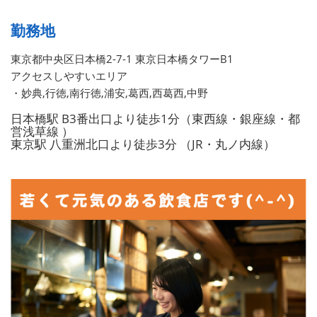
勤務地
東京都中央区日本橋2-7-1 東京日本橋タワーB1
アクセスしやすいエリア
・妙典,行徳,南行徳,浦安,葛西,西葛西,中野
日本橋駅 B3番出口より徒歩1分（東西線・銀座線・都
営浅草線 ）
東京駅 八重洲北口より徒歩3分 （JR・丸ノ内線）