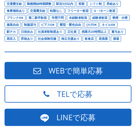
交通費支給
勤務開始時期調整
駅近5分以内
長期
シフト制
昇給あり
食事補助あり
交通費支給
転勤なし
フリーター歓迎
U・Iターン歓迎
ブランクOK
第二新卒歓迎
学歴不問
未経験者歓迎
経験者歓迎
禁煙・分煙
服装自由
制服貸与
ピアスOK
髪型・髪色自由
ひげOK
ネイルOK
駅チカ
日祝休み
社員表彰制度あり
正社員
残業月20時間以上
賞与あり
高収入
昇格あり
社会保険完備
独立支援あり
飲食店
居酒屋
酒場
WEBで簡単応募
TELで応募
LINEで応募