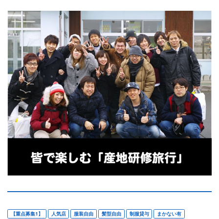
【重点募集1】
人気店
服装自由
髪型自由
制服貸与
まかない有