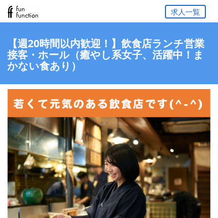
求人一覧
【週20時間以内歓迎！】飲食店ランチ営業
接客・ホール（癒やし系女子、活躍中！ま
かない食あり）