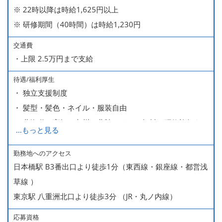
※ 22時以降は時給1,625円以上
※ 研修期間（40時間）は時給1,230円
交通費
・上限 2.5万円まで支給
待遇/福利厚生
・ 独立支援制度
・ 髪型・髪色・ネイル・服装自由
・ 北海道や高知、九州、北陸などへの無料の研修旅行あり
...
もっと見る
ます
・ 無料の美味しい まかない食 あり
勤務地へのアクセス
日本橋駅 B3番出口より徒歩1分（東西線・銀座線・都営浅
草線 ）
東京駅 八重洲北口より徒歩3分 （JR・丸ノ内線）
応募資格