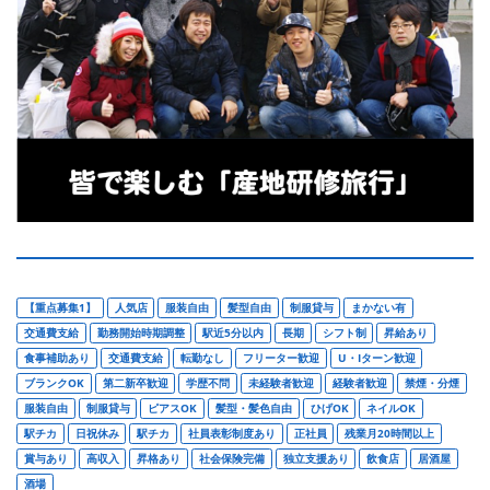
【重点募集1】
人気店
服装自由
髪型自由
制服貸与
まかない有
交通費支給
勤務開始時期調整
駅近5分以内
長期
シフト制
昇給あり
食事補助あり
交通費支給
転勤なし
フリーター歓迎
U・Iターン歓迎
ブランクOK
第二新卒歓迎
学歴不問
未経験者歓迎
経験者歓迎
禁煙・分煙
服装自由
制服貸与
ピアスOK
髪型・髪色自由
ひげOK
ネイルOK
駅チカ
日祝休み
駅チカ
社員表彰制度あり
正社員
残業月20時間以上
賞与あり
高収入
昇格あり
社会保険完備
独立支援あり
飲食店
居酒屋
酒場