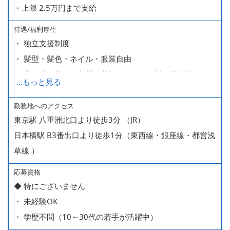
・上限 2.5万円まで支給
待遇/福利厚生
・ 独立支援制度
・ 髪型・髪色・ネイル・服装自由
・ 北海道や高知、九州、北陸などへの無料の研修旅行あり
...
もっと見る
ます
・ 無料の美味しい まかない食 あり
勤務地へのアクセス
東京駅 八重洲北口より徒歩3分 （JR）
日本橋駅 B3番出口より徒歩1分（東西線・銀座線・都営浅
草線 ）
応募資格
◆ 特にございません
・ 未経験OK
・ 学歴不問（10～30代の若手が活躍中）