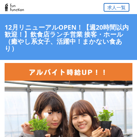
求人一覧
12月リニューアルOPEN！【週20時間以内
歓迎！】飲食店ランチ営業 接客・ホール
（癒やし系女子、活躍中！まかない食あ
り）