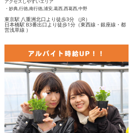
アクセスしやすいエリア
・妙典,行徳,南行徳,浦安,葛西,西葛西,中野
東京駅 八重洲北口より徒歩3分 （JR）
日本橋駅 B3番出口より徒歩1分（東西線・銀座線・都
営浅草線 ）