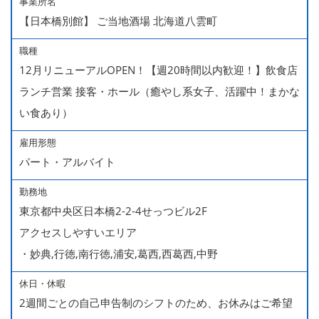
事業所名
【日本橋別館】 ご当地酒場 北海道八雲町
職種
12月リニューアルOPEN！【週20時間以内歓迎！】飲食店
ランチ営業 接客・ホール（癒やし系女子、活躍中！まかな
い食あり）
雇用形態
パート・アルバイト
勤務地
東京都中央区日本橋2-2-4せっつビル2F
アクセスしやすいエリア
・妙典,行徳,南行徳,浦安,葛西,西葛西,中野
休日・休暇
2週間ごとの自己申告制のシフトのため、お休みはご希望