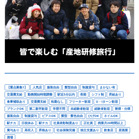
【重点募集1】
人気店
服装自由
髪型自由
制服貸与
まかない有
交通費支給
勤務開始時期調整
駅近5分以内
長期
シフト制
昇給あり
食事補助あり
交通費支給
転勤なし
フリーター歓迎
U・Iターン歓迎
ブランクOK
第二新卒歓迎
学歴不問
未経験者歓迎
経験者歓迎
禁煙・分煙
服装自由
制服貸与
ピアスOK
髪型・髪色自由
ひげOK
ネイルOK
駅チカ
日祝休み
駅チカ
社員表彰制度あり
正社員
残業月20時間以上
賞与あり
高収入
昇格あり
社会保険完備
独立支援あり
飲食店
居酒屋
酒場