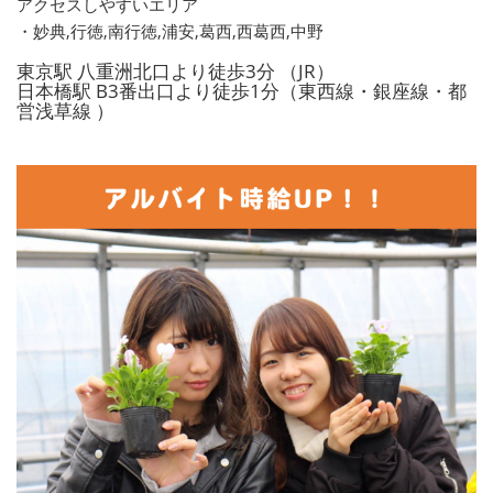
アクセスしやすいエリア
・妙典,行徳,南行徳,浦安,葛西,西葛西,中野
東京駅 八重洲北口より徒歩3分 （JR）
日本橋駅 B3番出口より徒歩1分（東西線・銀座線・都
営浅草線 ）