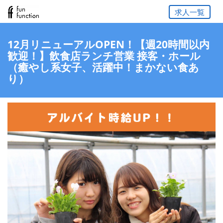
求人一覧
12月リニューアルOPEN！【週20時間以内
歓迎！】飲食店ランチ営業 接客・ホール
（癒やし系女子、活躍中！まかない食あ
り）