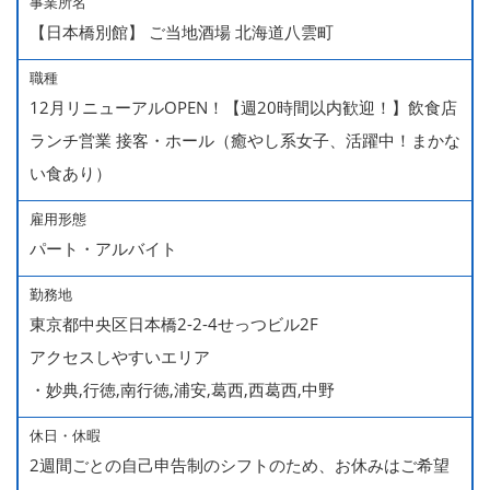
事業所名
【日本橋別館】 ご当地酒場 北海道八雲町
職種
12月リニューアルOPEN！【週20時間以内歓迎！】飲食店
ランチ営業 接客・ホール（癒やし系女子、活躍中！まかな
い食あり）
雇用形態
パート・アルバイト
勤務地
東京都中央区日本橋2-2-4せっつビル2F
アクセスしやすいエリア
・妙典,行徳,南行徳,浦安,葛西,西葛西,中野
休日・休暇
2週間ごとの自己申告制のシフトのため、お休みはご希望