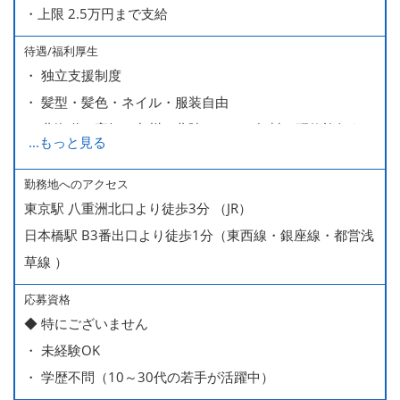
・上限 2.5万円まで支給
待遇/福利厚生
・ 独立支援制度
・ 髪型・髪色・ネイル・服装自由
・ 北海道や高知、九州、北陸などへの無料の研修旅行あり
...
もっと見る
ます
・ 無料の美味しい まかない食 あり
勤務地へのアクセス
東京駅 八重洲北口より徒歩3分 （JR）
日本橋駅 B3番出口より徒歩1分（東西線・銀座線・都営浅
草線 ）
応募資格
◆ 特にございません
・ 未経験OK
・ 学歴不問（10～30代の若手が活躍中）