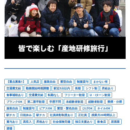
【重点募集1】
人気店
服装自由
髪型自由
制服貸与
まかない有
交通費支給
勤務開始時期調整
駅近5分以内
長期
シフト制
昇給あり
食事補助あり
交通費支給
転勤なし
フリーター歓迎
U・Iターン歓迎
ブランクOK
第二新卒歓迎
学歴不問
未経験者歓迎
経験者歓迎
禁煙・分煙
服装自由
制服貸与
ピアスOK
髪型・髪色自由
ひげOK
ネイルOK
駅チカ
日祝休み
駅チカ
社員表彰制度あり
正社員
残業月20時間以上
賞与あり
高収入
昇格あり
社会保険完備
独立支援あり
飲食店
居酒屋
酒場