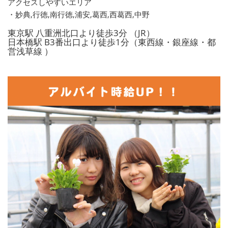
アクセスしやすいエリア
・妙典,行徳,南行徳,浦安,葛西,西葛西,中野
東京駅 八重洲北口より徒歩3分 （JR）
日本橋駅 B3番出口より徒歩1分（東西線・銀座線・都
営浅草線 ）