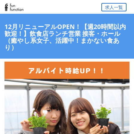
求人一覧
12月リニューアルOPEN！【週20時間以内
歓迎！】飲食店ランチ営業 接客・ホール
（癒やし系女子、活躍中！まかない食あ
り）