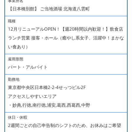
事業所名
【日本橋別館】 ご当地酒場 北海道八雲町
職種
12月リニューアルOPEN！【週20時間以内歓迎！】飲食店
ランチ営業 接客・ホール（癒やし系女子、活躍中！まかな
い食あり）
雇用形態
パート・アルバイト
勤務地
東京都中央区日本橋2-2-4せっつビル2F
アクセスしやすいエリア
・妙典,行徳,南行徳,浦安,葛西,西葛西,中野
休日・休暇
2週間ごとの自己申告制のシフトのため、お休みはご希望