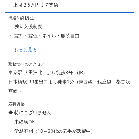
・上限 2.5万円まで支給
待遇/福利厚生
・ 独立支援制度
・ 髪型・髪色・ネイル・服装自由
・ 北海道や高知、九州、北陸などへの無料の研修旅行あり
...
もっと見る
ます
・ 無料の美味しい まかない食 あり
勤務地へのアクセス
東京駅 八重洲北口より徒歩3分 （JR）
日本橋駅 B3番出口より徒歩1分（東西線・銀座線・都営浅
草線 ）
応募資格
◆ 特にございません
・ 未経験OK
・ 学歴不問（10～30代の若手が活躍中）