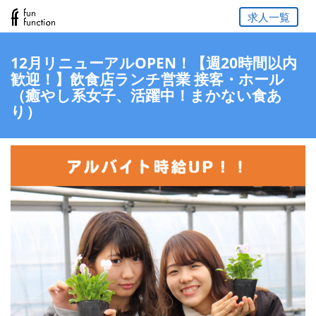
求人一覧
12月リニューアルOPEN！【週20時間以内
歓迎！】飲食店ランチ営業 接客・ホール
（癒やし系女子、活躍中！まかない食あ
り）