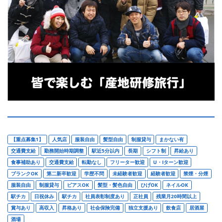
【重点募集1】
人気店
服装自由
髪型自由
制服貸与
まかない有
交通費支給
勤務開始時期調整
駅近5分以内
長期
シフト制
昇給あり
食事補助あり
交通費支給
転勤なし
フリーター歓迎
U・Iターン歓迎
ブランクOK
第二新卒歓迎
学歴不問
未経験者歓迎
経験者歓迎
禁煙・分煙
服装自由
制服貸与
ピアスOK
髪型・髪色自由
ひげOK
ネイルOK
駅チカ
日祝休み
駅チカ
社員表彰制度あり
正社員
残業月20時間以上
賞与あり
高収入
昇格あり
社会保険完備
独立支援あり
飲食店
居酒屋
酒場