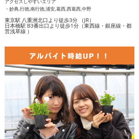
アクセスしやすいエリア
・妙典,行徳,南行徳,浦安,葛西,西葛西,中野
東京駅 八重洲北口より徒歩3分 （JR）
日本橋駅 B3番出口より徒歩1分（東西線・銀座線・都
営浅草線 ）