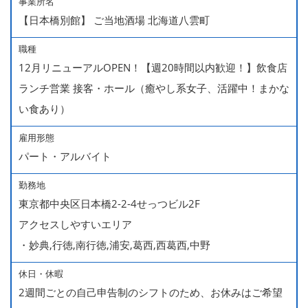
事業所名
【日本橋別館】 ご当地酒場 北海道八雲町
職種
12月リニューアルOPEN！【週20時間以内歓迎！】飲食店
ランチ営業 接客・ホール（癒やし系女子、活躍中！まかな
い食あり）
雇用形態
パート・アルバイト
勤務地
東京都中央区日本橋2-2-4せっつビル2F
アクセスしやすいエリア
・妙典,行徳,南行徳,浦安,葛西,西葛西,中野
休日・休暇
2週間ごとの自己申告制のシフトのため、お休みはご希望