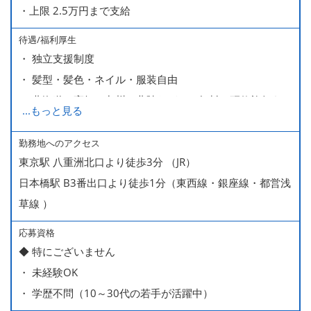
・上限 2.5万円まで支給
待遇/福利厚生
・ 独立支援制度
・ 髪型・髪色・ネイル・服装自由
・ 北海道や高知、九州、北陸などへの無料の研修旅行あり
...
もっと見る
ます
・ 無料の美味しい まかない食 あり
勤務地へのアクセス
東京駅 八重洲北口より徒歩3分 （JR）
日本橋駅 B3番出口より徒歩1分（東西線・銀座線・都営浅
草線 ）
応募資格
◆ 特にございません
・ 未経験OK
・ 学歴不問（10～30代の若手が活躍中）