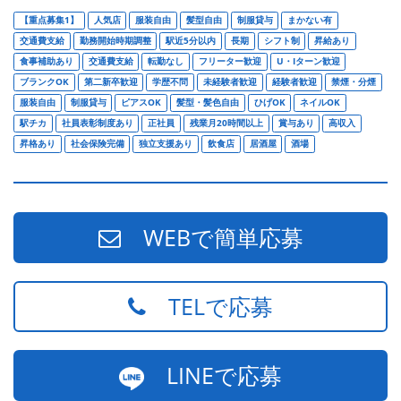
【重点募集1】
人気店
服装自由
髪型自由
制服貸与
まかない有
交通費支給
勤務開始時期調整
駅近5分以内
長期
シフト制
昇給あり
食事補助あり
交通費支給
転勤なし
フリーター歓迎
U・Iターン歓迎
ブランクOK
第二新卒歓迎
学歴不問
未経験者歓迎
経験者歓迎
禁煙・分煙
服装自由
制服貸与
ピアスOK
髪型・髪色自由
ひげOK
ネイルOK
駅チカ
社員表彰制度あり
正社員
残業月20時間以上
賞与あり
高収入
昇格あり
社会保険完備
独立支援あり
飲食店
居酒屋
酒場
WEBで簡単応募
TELで応募
LINEで応募