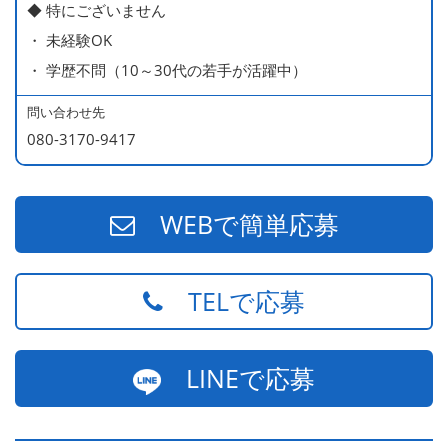
◆ 特にございません
ー持ち）
・ 未経験OK
490万円／店長代理（20代・入社2年目・入社後に結婚。
・ 学歴不問（10～30代の若手が活躍中）
ラブラブな新婚さん）
540万円／店長（20代・入社3年目・ 育休取得して、更に
問い合わせ先
やる気MAXの2児のお父さん）
080-3170-9417
670万円／統括店長（30代・入社7年目・中学生の長男筆
頭に3人の子供を持つ一家の大黒柱）
WEBで簡単応募
TELで応募
LINEで応募