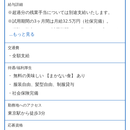
給与詳細
※超過分の残業手当については別途支給いたします。
※試用期間の3ヶ月間は月給32.5万円（社保完備）。
経験・能力により、試用期間が1ヶ月で終わる方もいま
...
もっと見る
す。
※上記月給には、一律支給のみなし残業手当（月65時間
交通費
・全額支給
分・10万円）を含んでいます。
待遇/福利厚生
■ 昇給（随時）
・ 無料の美味しい 【まかない食】 あり
■ 賞与 年２回（夏・秋）約１ヶ月分
・ 服装自由、髪型自由、制服貸与
■ インセンティブ制度（月額約4万円～20万円）
・社会保険完備
＊店長・料理長候補・統括店長・統括料理長候補の場合
勤務地へのアクセス
東京駅から徒歩3分
＜給与モデル＞
450万円／社員（20代・入社1年目・入籍予定のパートナ
応募資格