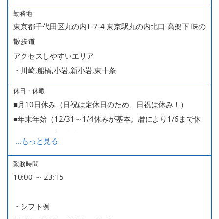
勤務地
東京都千代田区丸の内1-7-4 東京駅丸の内北口 高架下 味の
散歩道
アクセスしやすいエリア
・川崎,船橋,小岩,新小岩,東十条
休日・休暇
■月10日休み（日祝は定休日のため、日祝は休み！）
■年末年始（12/31～1/4休みが基本。暦により1/6まで休
みなどもございます）
...
もっと見る
■GW・お盆（暦通り）
■有給休暇
勤務時間
10:00 ～ 23:15
■慶弔休暇
■産休・育休（男性育休取得4名・女性産休2名・育休復帰
・シフト例
率100％ ＊2023～2025年実績）