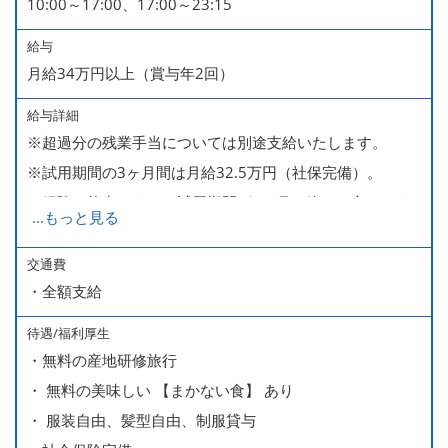
10:00～17:00、17:00～23:15
給与
月給34万円以上（賞与年2回）
給与詳細
※超過分の残業手当については別途支給いたします。
※試用期間の3ヶ月間は月給32.5万円（社保完備）。
経験・能力により、試用期間が1ヶ月で終わる方もいま
...
もっと見る
す。
※上記月給には、一律支給のみなし残業手当（月65時間
交通費
・全額支給
分・10万円）を含んでいます。
待遇/福利厚生
■ 昇給（随時）
・無料の産地研修旅行
■ 賞与 年２回（夏・秋）約１ヶ月分
・ 無料の美味しい 【まかない食】 あり
■ インセンティブ制度（月額約4万円～20万円）
・ 服装自由、髪型自由、制服貸与
＊店長・料理長候補・統括店長・統括料理長候補の場合