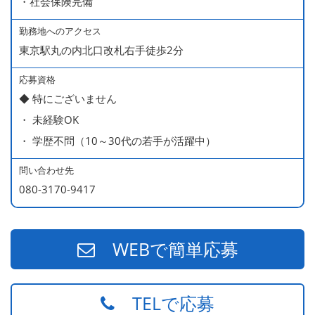
・社会保険完備
勤務地へのアクセス
＜給与モデル＞
東京駅丸の内北口改札右手徒歩2分
450万円／社員（20代・入社1年目・入籍予定のパートナ
ー持ち）
応募資格
◆ 特にございません
490万円／店長代理（20代・入社2年目・入社後に結婚。
・ 未経験OK
ラブラブな新婚さん）
・ 学歴不問（10～30代の若手が活躍中）
540万円／店長（20代・入社3年目・ 育休取得して、更に
やる気MAXの2児のお父さん）
問い合わせ先
670万円／統括店長（30代・入社7年目・中学生の長男筆
080-3170-9417
頭に3人の子供を持つ一家の大黒柱）
WEBで簡単応募
TELで応募