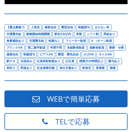
【重点募集1】
人気店
服装自由
髪型自由
制服貸与
まかない有
交通費支給
勤務開始時期調整
駅近5分以内
長期
シフト制
昇給あり
食事補助あり
交通費支給
転勤なし
フリーター歓迎
U・Iターン歓迎
ブランクOK
第二新卒歓迎
学歴不問
未経験者歓迎
経験者歓迎
禁煙・分煙
服装自由
制服貸与
ピアスOK
髪型・髪色自由
ひげOK
ネイルOK
駅チカ
日祝休み
社員表彰制度あり
正社員
残業月20時間以上
賞与あり
高収入
昇格あり
社会保険完備
独立支援あり
飲食店
居酒屋
酒場
WEBで簡単応募
TELで応募