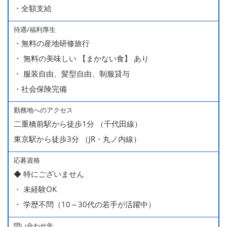
・全額支給
分・10万円）を含んでいます。
待遇/福利厚生
■ 昇給（随時）
・無料の産地研修旅行
■ 賞与 年２回（夏・秋）約１ヶ月分
・ 無料の美味しい 【まかない食】 あり
■ インセンティブ制度（月額約4万円～20万円）
・ 服装自由、髪型自由、制服貸与
＊店長・料理長候補・統括店長・統括料理長候補の場合
・社会保険完備
勤務地へのアクセス
＜給与モデル＞
二重橋前駅から徒歩1分 （千代田線）
450万円／社員（20代・入社1年目・入籍予定のパートナ
東京駅から徒歩3分 （JR・丸ノ内線）
ー持ち）
490万円／店長代理（20代・入社2年目・入社後に結婚。
応募資格
◆ 特にございません
ラブラブな新婚さん）
・ 未経験OK
540万円／店長（20代・入社3年目・ 育休取得して、更に
・ 学歴不問（10～30代の若手が活躍中）
やる気MAXの2児のお父さん）
670万円／統括店長（30代・入社7年目・中学生の長男筆
問い合わせ先