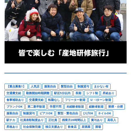
【重点募集1】
人気店
服装自由
髪型自由
制服貸与
まかない有
交通費支給
勤務開始時期調整
駅近5分以内
長期
シフト制
昇給あり
食事補助あり
交通費支給
転勤なし
フリーター歓迎
U・Iターン歓迎
ブランクOK
第二新卒歓迎
学歴不問
未経験者歓迎
経験者歓迎
禁煙・分煙
服装自由
制服貸与
ピアスOK
髪型・髪色自由
ひげOK
ネイルOK
駅チカ
社員表彰制度あり
正社員
残業月20時間以上
賞与あり
高収入
昇格あり
社会保険完備
独立支援あり
飲食店
居酒屋
酒場