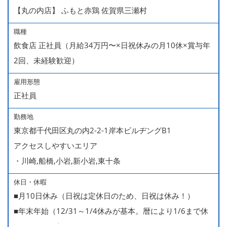
【丸の内店】 ふもと赤鶏 佐賀県三瀬村
職種
飲食店 正社員（月給34万円〜×日祝休みの月10休×賞与年
2回、未経験歓迎）
雇用形態
正社員
勤務地
東京都千代田区丸の内2-2-1岸本ビルヂングB1
アクセスしやすいエリア
・川崎,船橋,小岩,新小岩,東十条
休日・休暇
■月10日休み（日祝は定休日のため、日祝は休み！）
■年末年始（12/31～1/4休みが基本。暦により1/6まで休
みなどもございます）