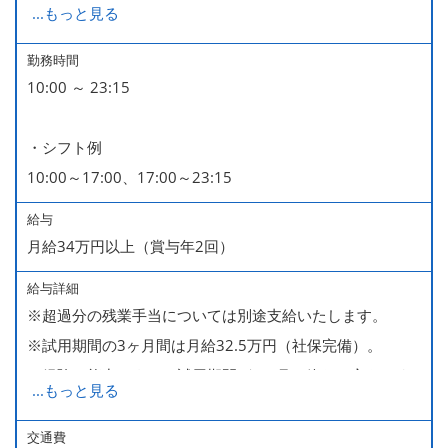
...
もっと見る
■GW・お盆（暦通り）
■有給休暇
勤務時間
10:00 ～ 23:15
■慶弔休暇
■産休・育休（男性育休取得4名・女性産休2名・育休復帰
・シフト例
率100％ ＊2023～2025年実績）
10:00～17:00、17:00～23:15
給与
月給34万円以上（賞与年2回）
給与詳細
※超過分の残業手当については別途支給いたします。
※試用期間の3ヶ月間は月給32.5万円（社保完備）。
経験・能力により、試用期間が1ヶ月で終わる方もいま
...
もっと見る
す。
※上記月給には、一律支給のみなし残業手当（月65時間
交通費