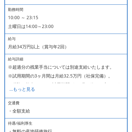
■有給休暇
勤務時間
10:00 ～ 23:15
■慶弔休暇
土曜日は14:00～23:00
■産休・育休（男性育休取得4名・女性産休2名・育休復帰
率100％ ＊2023～2025年実績）
給与
月給34万円以上（賞与年2回）
給与詳細
※超過分の残業手当については別途支給いたします。
※試用期間の3ヶ月間は月給32.5万円（社保完備）。
経験・能力により、試用期間が1ヶ月で終わる方もいま
...
もっと見る
す。
※上記月給には、一律支給のみなし残業手当（月65時間
交通費
・全額支給
分・10万円）を含んでいます。
待遇/福利厚生
■ 昇給（随時）
・無料の産地研修旅行