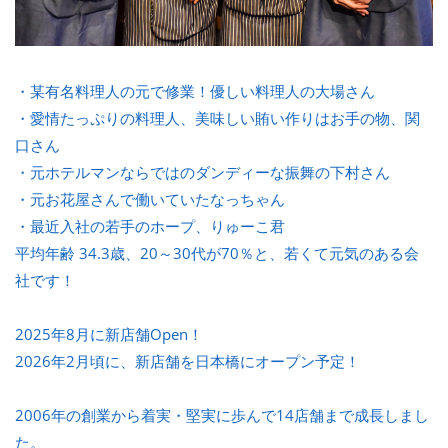
・某有名料理人の元で修業！優しい料理人の大場さん
・愛情たっぷりの料理人、美味しい賄い作りはお手の物、関
口さん
・元ホテルマンならではのダンディーな振舞の下村さん
・元お花屋さんで働いていたなっちゃん
・最近入社の若手のホープ、りゅーこ君
平均年齢 34.3歳、20～30代が70％と、若くて元気のある会
社です！
2025年8月に新店舗Open！
2026年2月頃に、新店舗を日本橋にオープン予定！
2006年の創業から着実・堅実に歩んで14店舗まで成長しまし
た。