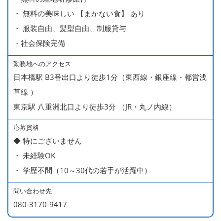
■ 賞与 年２回（夏・秋）約１ヶ月分
・ 無料の美味しい 【まかない食】 あり
■ インセンティブ制度（月額約4万円～20万円）
・ 服装自由、髪型自由、制服貸与
＊店長・料理長候補・統括店長・統括料理長候補の場合
・社会保険完備
勤務地へのアクセス
＜給与モデル＞
日本橋駅 B3番出口より徒歩1分（東西線・銀座線・都営浅
450万円／社員（20代・入社1年目・入籍予定のパートナ
草線 ）
ー持ち）
東京駅 八重洲北口より徒歩3分 （JR・丸ノ内線）
490万円／店長代理（20代・入社2年目・入社後に結婚。
ラブラブな新婚さん）
応募資格
◆ 特にございません
540万円／店長（20代・入社3年目・ 育休取得して、更に
・ 未経験OK
やる気MAXの2児のお父さん）
・ 学歴不問（10～30代の若手が活躍中）
670万円／統括店長（30代・入社7年目・中学生の長男筆
頭に3人の子供を持つ一家の大黒柱）
問い合わせ先
080-3170-9417