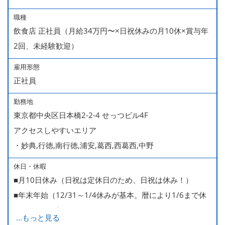
職種
飲食店 正社員（月給34万円〜×日祝休みの月10休×賞与年
2回、未経験歓迎）
雇用形態
正社員
勤務地
東京都中央区日本橋2-2-4 せっつビル4F
アクセスしやすいエリア
・妙典,行徳,南行徳,浦安,葛西,西葛西,中野
休日・休暇
■月10日休み（日祝は定休日のため、日祝は休み！）
■年末年始（12/31～1/4休みが基本。暦により1/6まで休
みなどもございます）
...
もっと見る
■GW・お盆（暦通り）