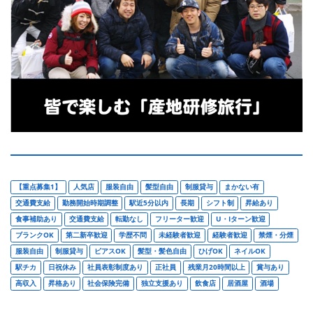
【重点募集1】
人気店
服装自由
髪型自由
制服貸与
まかない有
交通費支給
勤務開始時期調整
駅近5分以内
長期
シフト制
昇給あり
食事補助あり
交通費支給
転勤なし
フリーター歓迎
U・Iターン歓迎
ブランクOK
第二新卒歓迎
学歴不問
未経験者歓迎
経験者歓迎
禁煙・分煙
服装自由
制服貸与
ピアスOK
髪型・髪色自由
ひげOK
ネイルOK
駅チカ
日祝休み
社員表彰制度あり
正社員
残業月20時間以上
賞与あり
高収入
昇格あり
社会保険完備
独立支援あり
飲食店
居酒屋
酒場