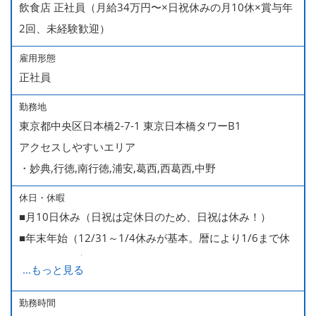
飲食店 正社員（月給34万円〜×日祝休みの月10休×賞与年
2回、未経験歓迎）
雇用形態
正社員
勤務地
東京都中央区日本橋2-7-1 東京日本橋タワーB1
アクセスしやすいエリア
・妙典,行徳,南行徳,浦安,葛西,西葛西,中野
休日・休暇
■月10日休み（日祝は定休日のため、日祝は休み！）
■年末年始（12/31～1/4休みが基本。暦により1/6まで休
みなどもございます）
...
もっと見る
■GW・お盆（暦通り）
■有給休暇
勤務時間