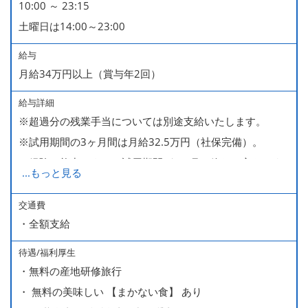
10:00 ～ 23:15
■慶弔休暇
土曜日は14:00～23:00
■産休・育休（男性育休取得4名・女性産休2名・育休復帰
率100％ ＊2023～2025年実績）
給与
月給34万円以上（賞与年2回）
給与詳細
※超過分の残業手当については別途支給いたします。
※試用期間の3ヶ月間は月給32.5万円（社保完備）。
経験・能力により、試用期間が1ヶ月で終わる方もいま
...
もっと見る
す。
※上記月給には、一律支給のみなし残業手当（月65時間
交通費
・全額支給
分・10万円）を含んでいます。
待遇/福利厚生
■ 昇給（随時）
・無料の産地研修旅行
■ 賞与 年２回（夏・秋）約１ヶ月分
・ 無料の美味しい 【まかない食】 あり
■ インセンティブ制度（月額約4万円～20万円）