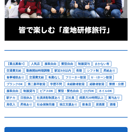
【重点募集1】
人気店
服装自由
髪型自由
制服貸与
まかない有
交通費支給
勤務開始時期調整
駅近5分以内
長期
シフト制
昇給あり
食事補助あり
交通費支給
転勤なし
フリーター歓迎
U・Iターン歓迎
ブランクOK
第二新卒歓迎
学歴不問
未経験者歓迎
経験者歓迎
禁煙・分煙
服装自由
制服貸与
ピアスOK
髪型・髪色自由
ひげOK
ネイルOK
駅チカ
日祝休み
社員表彰制度あり
正社員
残業月20時間以上
賞与あり
高収入
昇格あり
社会保険完備
独立支援あり
飲食店
居酒屋
酒場