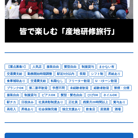
【重点募集1】
人気店
服装自由
髪型自由
制服貸与
まかない有
交通費支給
勤務開始時期調整
駅近5分以内
長期
シフト制
昇給あり
食事補助あり
交通費支給
転勤なし
フリーター歓迎
U・Iターン歓迎
ブランクOK
第二新卒歓迎
学歴不問
未経験者歓迎
経験者歓迎
禁煙・分煙
服装自由
制服貸与
ピアスOK
髪型・髪色自由
ひげOK
ネイルOK
駅チカ
日祝休み
社員表彰制度あり
正社員
残業月20時間以上
賞与あり
高収入
昇格あり
社会保険完備
独立支援あり
飲食店
居酒屋
酒場