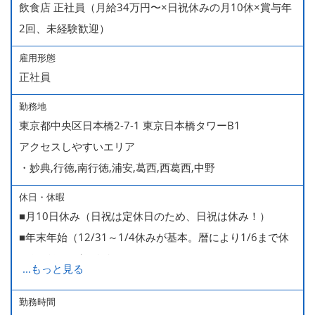
飲食店 正社員（月給34万円〜×日祝休みの月10休×賞与年
2回、未経験歓迎）
雇用形態
正社員
勤務地
東京都中央区日本橋2-7-1 東京日本橋タワーB1
アクセスしやすいエリア
・妙典,行徳,南行徳,浦安,葛西,西葛西,中野
休日・休暇
■月10日休み（日祝は定休日のため、日祝は休み！）
■年末年始（12/31～1/4休みが基本。暦により1/6まで休
みなどもございます）
...
もっと見る
■GW・お盆（暦通り）
■有給休暇
勤務時間