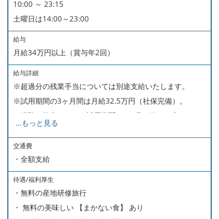
10:00 ～ 23:15
■慶弔休暇
土曜日は14:00～23:00
■産休・育休（男性育休取得4名・女性産休2名・育休復帰
率100％ ＊2023～2025年実績）
給与
月給34万円以上（賞与年2回）
給与詳細
※超過分の残業手当については別途支給いたします。
※試用期間の3ヶ月間は月給32.5万円（社保完備）。
経験・能力により、試用期間が1ヶ月で終わる方もいま
...
もっと見る
す。
※上記月給には、一律支給のみなし残業手当（月65時間
交通費
・全額支給
分・10万円）を含んでいます。
待遇/福利厚生
■ 昇給（随時）
・無料の産地研修旅行
■ 賞与 年２回（夏・秋）約１ヶ月分
・ 無料の美味しい 【まかない食】 あり
■ インセンティブ制度（月額約4万円～20万円）