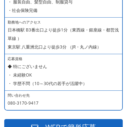
・ 服装自由、髪型自由、制服貸与
＊店長・料理長候補・統括店長・統括料理長候補の場合
・社会保険完備
勤務地へのアクセス
＜給与モデル＞
日本橋駅 B3番出口より徒歩1分（東西線・銀座線・都営浅
450万円／社員（20代・入社1年目・入籍予定のパートナ
草線 ）
ー持ち）
東京駅 八重洲北口より徒歩3分 （JR・丸ノ内線）
490万円／店長代理（20代・入社2年目・入社後に結婚。
ラブラブな新婚さん）
応募資格
◆ 特にございません
540万円／店長（20代・入社3年目・ 育休取得して、更に
・ 未経験OK
やる気MAXの2児のお父さん）
・ 学歴不問（10～30代の若手が活躍中）
670万円／統括店長（30代・入社7年目・中学生の長男筆
頭に3人の子供を持つ一家の大黒柱）
問い合わせ先
080-3170-9417
WEBで簡単応募