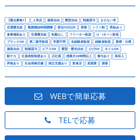
【重点募集1】
人気店
服装自由
髪型自由
制服貸与
まかない有
交通費支給
勤務開始時期調整
駅近5分以内
長期
シフト制
昇給あり
食事補助あり
交通費支給
転勤なし
フリーター歓迎
U・Iターン歓迎
ブランクOK
第二新卒歓迎
学歴不問
未経験者歓迎
経験者歓迎
禁煙・分煙
服装自由
制服貸与
ピアスOK
髪型・髪色自由
ひげOK
ネイルOK
駅チカ
社員表彰制度あり
正社員
残業月20時間以上
賞与あり
高収入
昇格あり
社会保険完備
独立支援あり
飲食店
居酒屋
酒場
WEBで簡単応募
TELで応募