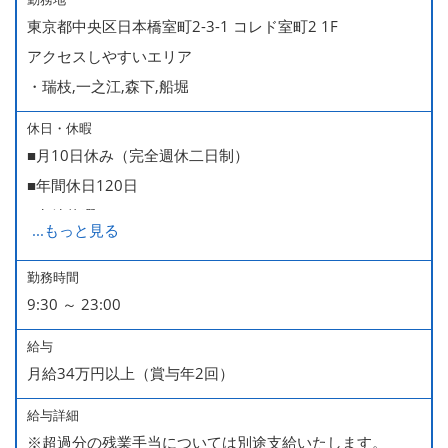
東京都中央区日本橋室町2-3-1 コレド室町2 1F
アクセスしやすいエリア
・瑞枝,一之江,森下,船堀
休日・休暇
■月10日休み（完全週休二日制）
■年間休日120日
■有給休暇
...
もっと見る
■慶弔休暇
■産休・育休（男性育休取得4名・女性産休2名・育休復帰
勤務時間
9:30 ～ 23:00
率100％ ＊2023～2025年実績）
給与
月給34万円以上（賞与年2回）
給与詳細
※超過分の残業手当については別途支給いたします。