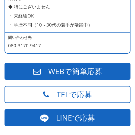
◆ 特にございません
ラブラブな新婚さん）
・ 未経験OK
540万円／店長（20代・入社3年目・ 育休取得して、更に
・ 学歴不問（10～30代の若手が活躍中）
やる気MAXの2児のお父さん）
670万円／統括店長（30代・入社7年目・中学生の長男筆
問い合わせ先
頭に3人の子供を持つ一家の大黒柱）
080-3170-9417
WEBで簡単応募
TELで応募
LINEで応募