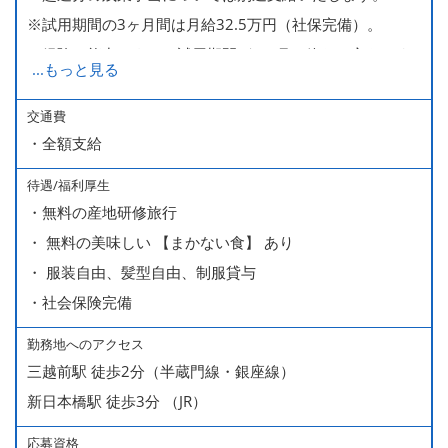
※試用期間の3ヶ月間は月給32.5万円（社保完備）。
経験・能力により、試用期間が1ヶ月で終わる方もいま
...
もっと見る
す。
※上記月給には、一律支給のみなし残業手当（月65時間
交通費
・全額支給
分・10万円）を含んでいます。
待遇/福利厚生
■ 昇給（随時）
・無料の産地研修旅行
■ 賞与 年２回（夏・秋）約１ヶ月分
・ 無料の美味しい 【まかない食】 あり
■ インセンティブ制度（月額約4万円～20万円）
・ 服装自由、髪型自由、制服貸与
＊店長・料理長候補・統括店長・統括料理長候補の場合
・社会保険完備
勤務地へのアクセス
＜給与モデル＞
三越前駅 徒歩2分（半蔵門線・銀座線）
450万円／社員（20代・入社1年目・入籍予定のパートナ
新日本橋駅 徒歩3分 （JR）
ー持ち）
490万円／店長代理（20代・入社2年目・入社後に結婚。
応募資格