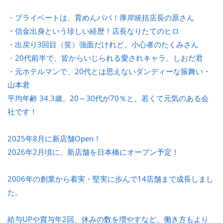
・プライベートは、育めんパパ！厚岸統括店長の原さん
・信金出身という珍しい経歴！店長なりたてのヒロ
・出戻り3回目（笑）強面だけれど、小心者のたくみさん
・20代前半で、皆からいじられる愛されキャラ、しおだ君
・元ホテルマンで、20代とは思えないダンディーな振舞い・
山本君
平均年齢 34.3歳、20～30代が70％と、若くて元気のある会
社です！
2025年8月に新店舗Open！
2026年2月頃に、新店舗を日本橋にオープン予定！
2006年の創業から着実・堅実に歩んで14店舗まで成長しまし
た。
給与UPや賞与年2回、休みの数を増やすなど、働き方もより