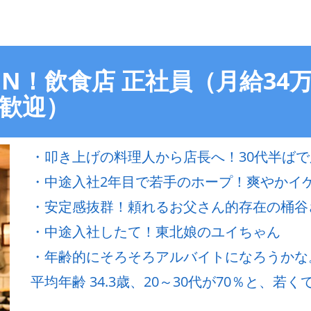
EN！飲食店 正社員（月給34
験歓迎）
・叩き上げの料理人から店長へ！30代半ば
・中途入社2年目で若手のホープ！爽やかイ
・安定感抜群！頼れるお父さん的存在の桶谷
・中途入社したて！東北娘のユイちゃん
・年齢的にそろそろアルバイトになろうかな
平均年齢 34.3歳、20～30代が70％と、