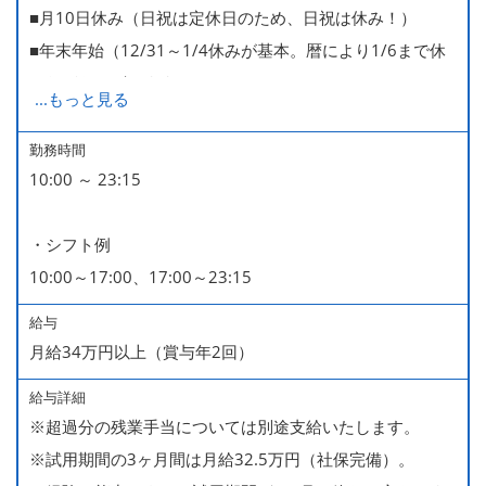
■月10日休み（日祝は定休日のため、日祝は休み！）
■年末年始（12/31～1/4休みが基本。暦により1/6まで休
みなどもございます）
...
もっと見る
■GW・お盆（暦通り）
■有給休暇
勤務時間
10:00 ～ 23:15
■慶弔休暇
■産休・育休（男性育休取得4名・女性産休2名・育休復帰
・シフト例
率100％ ＊2023～2025年実績）
10:00～17:00、17:00～23:15
給与
月給34万円以上（賞与年2回）
給与詳細
※超過分の残業手当については別途支給いたします。
※試用期間の3ヶ月間は月給32.5万円（社保完備）。