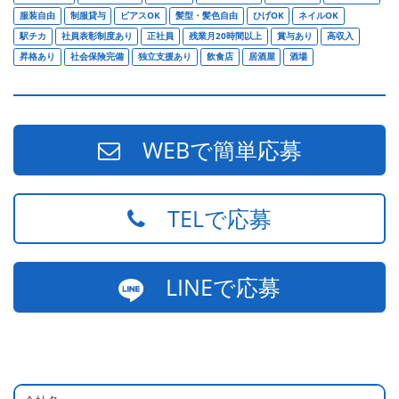
服装自由
制服貸与
ピアスOK
髪型・髪色自由
ひげOK
ネイルOK
駅チカ
社員表彰制度あり
正社員
残業月20時間以上
賞与あり
高収入
昇格あり
社会保険完備
独立支援あり
飲食店
居酒屋
酒場
WEBで簡単応募
TELで応募
LINEで応募