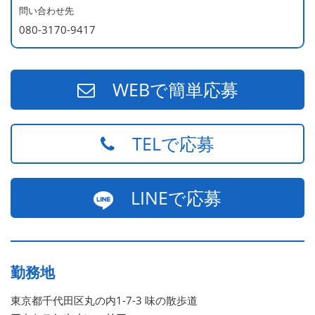
540万円／店長（20代・入社3年目・ 育休取得して、更に
問い合わせ先
やる気MAXの2児のお父さん）
080-3170-9417
670万円／統括店長（30代・入社7年目・中学生の長男筆
頭に3人の子供を持つ一家の大黒柱）
WEBで簡単応募
TELで応募
LINEで応募
勤務地
東京都千代田区丸の内1-7-3 味の散歩道