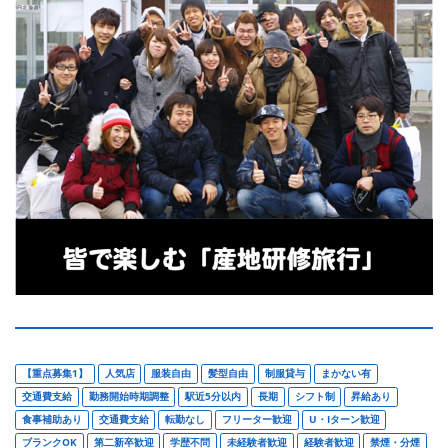
【重点募集1】
人気店
服装自由
髪型自由
制服貸与
まかない有
交通費支給
勤務開始時期調整
駅近5分以内
長期
シフト制
昇給あり
食事補助あり
交通費支給
転勤なし
フリーター歓迎
U・Iターン歓迎
ブランクOK
第二新卒歓迎
学歴不問
未経験者歓迎
経験者歓迎
禁煙・分煙