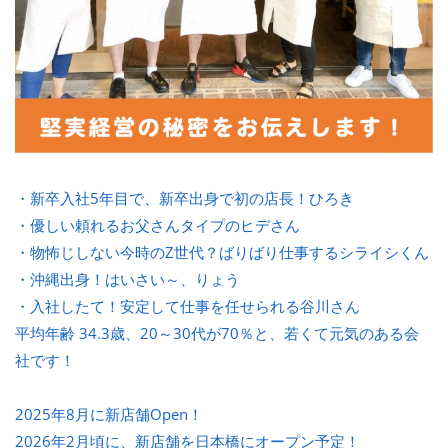
・新卒入社5年目で、新卒出身で初の店長！ひろき
・優しい頼れるお父さんタイプのヒデさん
・物怖じしない今時のZ世代？ばりばり仕事するシライシくん
・沖縄出身！はいさい～、りょう
・入社したて！安定して仕事を任せられる谷川さん
平均年齢 34.3歳、20～30代が70％と、若くて元気のある会
社です！
2025年8月に新店舗Open！
2026年2月頃に、新店舗を日本橋にオープン予定！