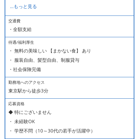
経験・能力により、試用期間が1ヶ月で終わる方もいま
...
もっと見る
す。
※上記月給には、一律支給のみなし残業手当（月65時間
交通費
・全額支給
分・10万円）を含んでいます。
待遇/福利厚生
■ 昇給（随時）
・ 無料の美味しい 【まかない食】 あり
■ 賞与 年２回（夏・秋）約１ヶ月分
・ 服装自由、髪型自由、制服貸与
■ インセンティブ制度（月額約4万円～20万円）
・社会保険完備
＊店長・料理長候補・統括店長・統括料理長候補の場合
勤務地へのアクセス
東京駅から徒歩3分
＜給与モデル＞
450万円／社員（20代・入社1年目・入籍予定のパートナ
応募資格
◆ 特にございません
ー持ち）
・ 未経験OK
490万円／店長代理（20代・入社2年目・入社後に結婚。
・ 学歴不問（10～30代の若手が活躍中）
ラブラブな新婚さん）