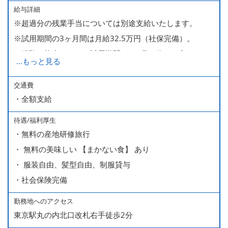
給与詳細
※超過分の残業手当については別途支給いたします。
※試用期間の3ヶ月間は月給32.5万円（社保完備）。
経験・能力により、試用期間が1ヶ月で終わる方もいま
...
もっと見る
す。
※上記月給には、一律支給のみなし残業手当（月65時間
交通費
・全額支給
分・10万円）を含んでいます。
待遇/福利厚生
■ 昇給（随時）
・無料の産地研修旅行
■ 賞与 年２回（夏・秋）約１ヶ月分
・ 無料の美味しい 【まかない食】 あり
■ インセンティブ制度（月額約4万円～20万円）
・ 服装自由、髪型自由、制服貸与
＊店長・料理長候補・統括店長・統括料理長候補の場合
・社会保険完備
勤務地へのアクセス
＜給与モデル＞
東京駅丸の内北口改札右手徒歩2分
450万円／社員（20代・入社1年目・入籍予定のパートナ