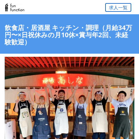
求人一覧
飲食店・居酒屋 キッチン・調理（月給34万
円〜×日祝休みの月10休×賞与年2回、未経
験歓迎）