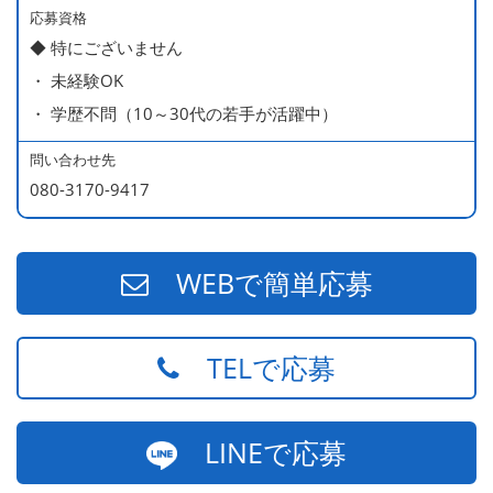
ー持ち）
応募資格
◆ 特にございません
490万円／店長代理（20代・入社2年目・入社後に結婚。
・ 未経験OK
ラブラブな新婚さん）
・ 学歴不問（10～30代の若手が活躍中）
540万円／店長（20代・入社3年目・ 育休取得して、更に
やる気MAXの2児のお父さん）
問い合わせ先
670万円／統括店長（30代・入社7年目・中学生の長男筆
080-3170-9417
頭に3人の子供を持つ一家の大黒柱）
WEBで簡単応募
TELで応募
LINEで応募