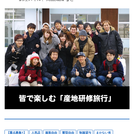
【重点募集1】
人気店
服装自由
髪型自由
制服貸与
まかない有