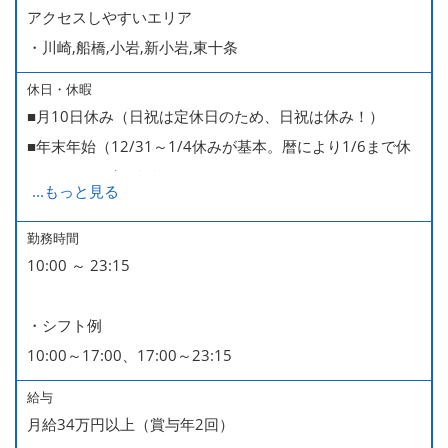
アクセスしやすいエリア
・川崎,船橋,小岩,新小岩,東十条
休日・休暇
■月10日休み（日祝は定休日のため、日祝は休み！）
■年末年始（12/31～1/4休みが基本。暦により1/6まで休
みなどもございます）
...
もっと見る
■GW・お盆（暦通り）
■有給休暇
勤務時間
10:00 ～ 23:15
■慶弔休暇
■産休・育休（男性育休取得4名・女性産休2名・育休復帰
・シフト例
率100％ ＊2023～2025年実績）
10:00～17:00、17:00～23:15
給与
月給34万円以上（賞与年2回）