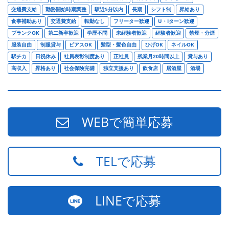
交通費支給
勤務開始時期調整
駅近5分以内
長期
シフト制
昇給あり
食事補助あり
交通費支給
転勤なし
フリーター歓迎
U・Iターン歓迎
ブランクOK
第二新卒歓迎
学歴不問
未経験者歓迎
経験者歓迎
禁煙・分煙
服装自由
制服貸与
ピアスOK
髪型・髪色自由
ひげOK
ネイルOK
駅チカ
日祝休み
社員表彰制度あり
正社員
残業月20時間以上
賞与あり
高収入
昇格あり
社会保険完備
独立支援あり
飲食店
居酒屋
酒場
WEBで簡単応募
TELで応募
LINEで応募