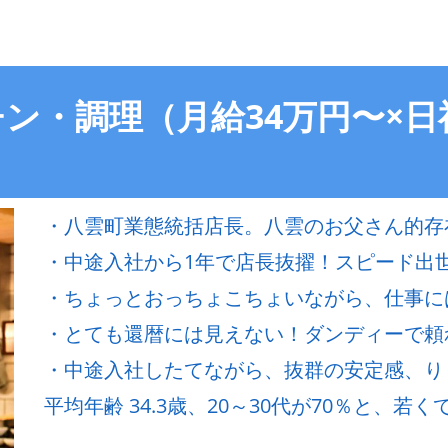
ン・調理（月給34万円〜×日
・八雲町業態統括店長。八雲のお父さん的存
・中途入社から1年で店長抜擢！スピード出
・ちょっとおっちょこちょいながら、仕事に
・とても還暦には見えない！ダンディーで頼
・中途入社したてながら、抜群の安定感、り
平均年齢 34.3歳、20～30代が70％と、