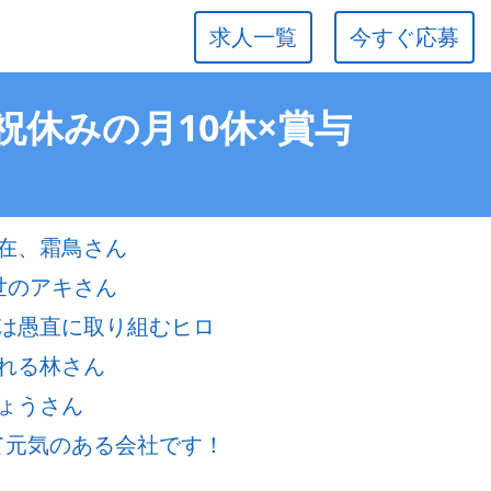
求人一覧
今すぐ応募
祝休みの月10休×賞与
在、霜鳥さん
世のアキさん
は愚直に取り組むヒロ
れる林さん
ょうさん
若くて元気のある会社です！