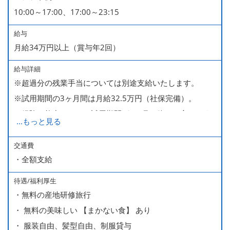
10:00～17:00、17:00～23:15
給与
月給34万円以上（賞与年2回）
給与詳細
※超過分の残業手当については別途支給いたします。
※試用期間の3ヶ月間は月給32.5万円（社保完備）。
経験・能力により、試用期間が1ヶ月で終わる方もいま
...
もっと見る
す。
※上記月給には、一律支給のみなし残業手当（月65時間
交通費
・全額支給
分・10万円）を含んでいます。
待遇/福利厚生
■ 昇給（随時）
・無料の産地研修旅行
■ 賞与 年２回（夏・秋）約１ヶ月分
・ 無料の美味しい 【まかない食】 あり
■ インセンティブ制度（月額約4万円～20万円）
・ 服装自由、髪型自由、制服貸与