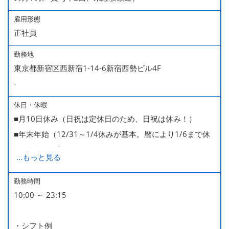
雇用形態
正社員
勤務地
東京都新宿区西新宿1-14-6新宿西勢ビル4F
-
休日・休暇
■月10日休み（日祝は定休日のため、日祝は休み！）
■年末年始（12/31～1/4休みが基本。暦により1/6まで休
みなどもございます）
...
もっと見る
■GW・お盆（暦通り）
■有給休暇
勤務時間
10:00 ～ 23:15
■慶弔休暇
■産休・育休（男性育休取得4名・女性産休2名・育休復帰
・シフト例
率100％ ＊2023～2025年実績）