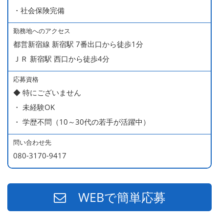
＊店長・料理長候補・統括店長・統括料理長候補の場合
・社会保険完備
勤務地へのアクセス
＜給与モデル＞
都営新宿線 新宿駅 7番出口から徒歩1分
450万円／社員（20代・入社1年目・入籍予定のパートナ
ＪＲ 新宿駅 西口から徒歩4分
ー持ち）
490万円／店長代理（20代・入社2年目・入社後に結婚。
応募資格
◆ 特にございません
ラブラブな新婚さん）
・ 未経験OK
540万円／店長（20代・入社3年目・ 育休取得して、更に
・ 学歴不問（10～30代の若手が活躍中）
やる気MAXの2児のお父さん）
670万円／統括店長（30代・入社7年目・中学生の長男筆
問い合わせ先
頭に3人の子供を持つ一家の大黒柱）
080-3170-9417
WEBで簡単応募