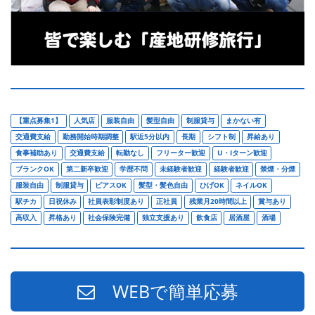
【重点募集1】
人気店
服装自由
髪型自由
制服貸与
まかない有
交通費支給
勤務開始時期調整
駅近5分以内
長期
シフト制
昇給あり
食事補助あり
交通費支給
転勤なし
フリーター歓迎
U・Iターン歓迎
ブランクOK
第二新卒歓迎
学歴不問
未経験者歓迎
経験者歓迎
禁煙・分煙
服装自由
制服貸与
ピアスOK
髪型・髪色自由
ひげOK
ネイルOK
駅チカ
日祝休み
社員表彰制度あり
正社員
残業月20時間以上
賞与あり
高収入
昇格あり
社会保険完備
独立支援あり
飲食店
居酒屋
酒場
WEBで簡単応募