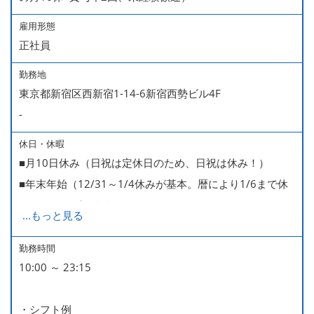
雇用形態
正社員
勤務地
東京都新宿区西新宿1-14-6新宿西勢ビル4F
-
休日・休暇
■月10日休み（日祝は定休日のため、日祝は休み！）
■年末年始（12/31～1/4休みが基本。暦により1/6まで休
みなどもございます）
...
もっと見る
■GW・お盆（暦通り）
■有給休暇
勤務時間
10:00 ～ 23:15
■慶弔休暇
■産休・育休（男性育休取得4名・女性産休2名・育休復帰
・シフト例
率100％ ＊2023～2025年実績）