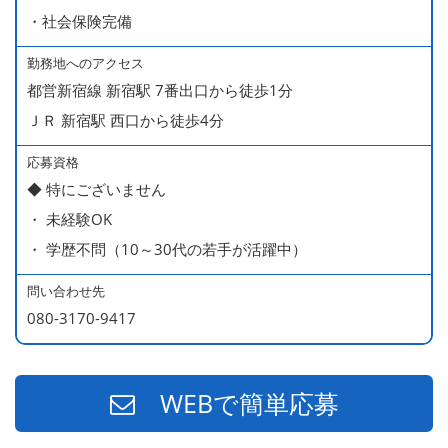
＊店長・料理長候補・統括店長・統括料理長候補の場合
・社会保険完備
勤務地へのアクセス
＜給与モデル＞
都営新宿線 新宿駅 7番出口から徒歩1分
450万円／社員（20代・入社1年目・入籍予定のパートナ
ＪＲ 新宿駅 西口から徒歩4分
ー持ち）
490万円／店長代理（20代・入社2年目・入社後に結婚。
応募資格
◆ 特にございません
ラブラブな新婚さん）
・ 未経験OK
540万円／店長（20代・入社3年目・ 育休取得して、更に
・ 学歴不問（10～30代の若手が活躍中）
やる気MAXの2児のお父さん）
670万円／統括店長（30代・入社7年目・中学生の長男筆
問い合わせ先
頭に3人の子供を持つ一家の大黒柱）
080-3170-9417
WEBで簡単応募