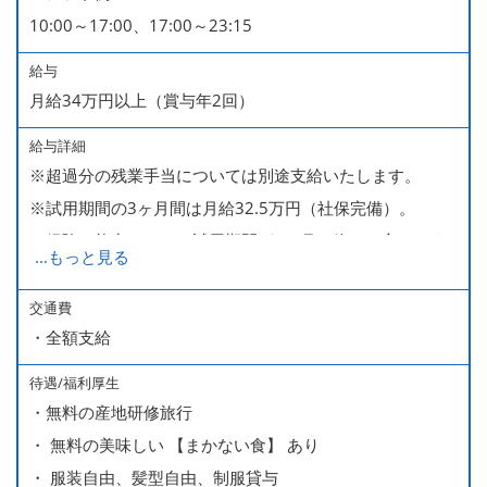
10:00～17:00、17:00～23:15
給与
月給34万円以上（賞与年2回）
給与詳細
※超過分の残業手当については別途支給いたします。
※試用期間の3ヶ月間は月給32.5万円（社保完備）。
経験・能力により、試用期間が1ヶ月で終わる方もいま
...
もっと見る
す。
※上記月給には、一律支給のみなし残業手当（月65時間
交通費
・全額支給
分・10万円）を含んでいます。
待遇/福利厚生
■ 昇給（随時）
・無料の産地研修旅行
■ 賞与 年２回（夏・秋）約１ヶ月分
・ 無料の美味しい 【まかない食】 あり
■ インセンティブ制度（月額約4万円～20万円）
・ 服装自由、髪型自由、制服貸与