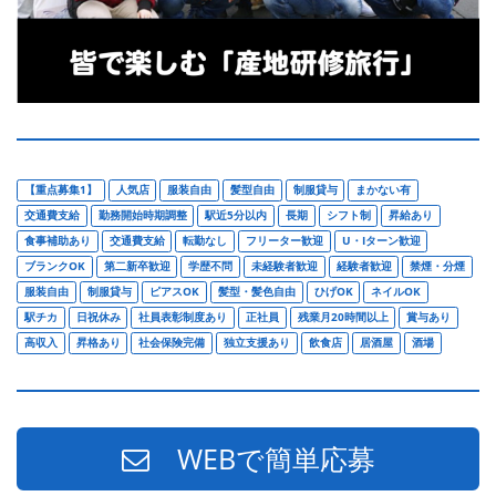
【重点募集1】
人気店
服装自由
髪型自由
制服貸与
まかない有
交通費支給
勤務開始時期調整
駅近5分以内
長期
シフト制
昇給あり
食事補助あり
交通費支給
転勤なし
フリーター歓迎
U・Iターン歓迎
ブランクOK
第二新卒歓迎
学歴不問
未経験者歓迎
経験者歓迎
禁煙・分煙
服装自由
制服貸与
ピアスOK
髪型・髪色自由
ひげOK
ネイルOK
駅チカ
日祝休み
社員表彰制度あり
正社員
残業月20時間以上
賞与あり
高収入
昇格あり
社会保険完備
独立支援あり
飲食店
居酒屋
酒場
WEBで簡単応募