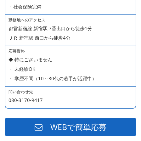
＊店長・料理長候補・統括店長・統括料理長候補の場合
・社会保険完備
勤務地へのアクセス
＜給与モデル＞
都営新宿線 新宿駅 7番出口から徒歩1分
450万円／社員（20代・入社1年目・入籍予定のパートナ
ＪＲ 新宿駅 西口から徒歩4分
ー持ち）
490万円／店長代理（20代・入社2年目・入社後に結婚。
応募資格
◆ 特にございません
ラブラブな新婚さん）
・ 未経験OK
540万円／店長（20代・入社3年目・ 育休取得して、更に
・ 学歴不問（10～30代の若手が活躍中）
やる気MAXの2児のお父さん）
670万円／統括店長（30代・入社7年目・中学生の長男筆
問い合わせ先
頭に3人の子供を持つ一家の大黒柱）
080-3170-9417
WEBで簡単応募