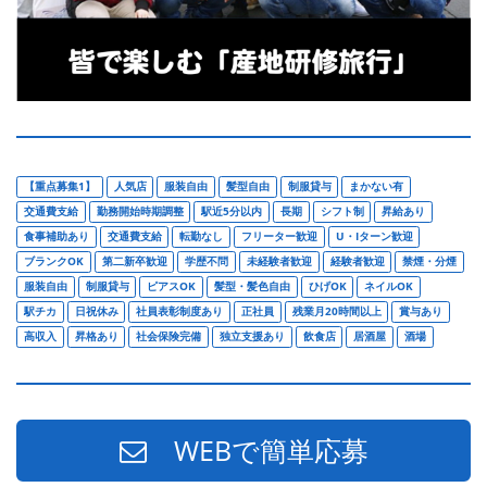
【重点募集1】
人気店
服装自由
髪型自由
制服貸与
まかない有
交通費支給
勤務開始時期調整
駅近5分以内
長期
シフト制
昇給あり
食事補助あり
交通費支給
転勤なし
フリーター歓迎
U・Iターン歓迎
ブランクOK
第二新卒歓迎
学歴不問
未経験者歓迎
経験者歓迎
禁煙・分煙
服装自由
制服貸与
ピアスOK
髪型・髪色自由
ひげOK
ネイルOK
駅チカ
日祝休み
社員表彰制度あり
正社員
残業月20時間以上
賞与あり
高収入
昇格あり
社会保険完備
独立支援あり
飲食店
居酒屋
酒場
WEBで簡単応募