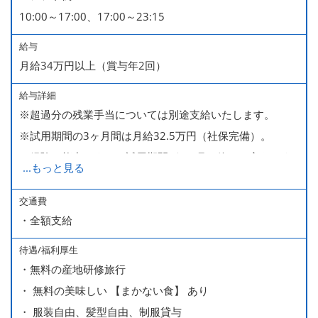
10:00～17:00、17:00～23:15
給与
月給34万円以上（賞与年2回）
給与詳細
※超過分の残業手当については別途支給いたします。
※試用期間の3ヶ月間は月給32.5万円（社保完備）。
経験・能力により、試用期間が1ヶ月で終わる方もいま
...
もっと見る
す。
※上記月給には、一律支給のみなし残業手当（月65時間
交通費
・全額支給
分・10万円）を含んでいます。
待遇/福利厚生
■ 昇給（随時）
・無料の産地研修旅行
■ 賞与 年２回（夏・秋）約１ヶ月分
・ 無料の美味しい 【まかない食】 あり
■ インセンティブ制度（月額約4万円～20万円）
・ 服装自由、髪型自由、制服貸与