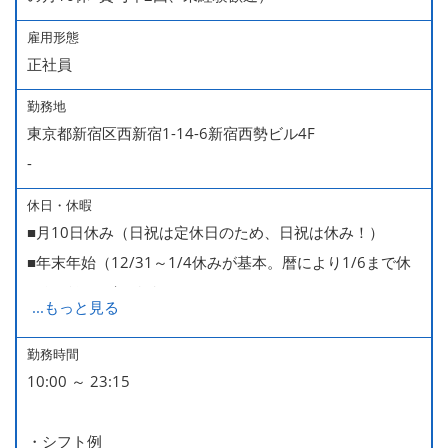
雇用形態
正社員
勤務地
東京都新宿区西新宿1-14-6新宿西勢ビル4F
-
休日・休暇
■月10日休み（日祝は定休日のため、日祝は休み！）
■年末年始（12/31～1/4休みが基本。暦により1/6まで休
みなどもございます）
...
もっと見る
■GW・お盆（暦通り）
■有給休暇
勤務時間
10:00 ～ 23:15
■慶弔休暇
■産休・育休（男性育休取得4名・女性産休2名・育休復帰
・シフト例
率100％ ＊2023～2025年実績）