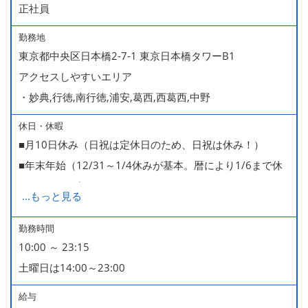
正社員
勤務地
東京都中央区日本橋2-7-1 東京日本橋タワーB1
アクセスしやすいエリア
・妙典,行徳,南行徳,浦安,葛西,西葛西,中野
休日・休暇
■月10日休み（日祝は定休日のため、日祝は休み！）
■年末年始（12/31～1/4休みが基本。暦により1/6まで休
みなどもございます）
...
もっと見る
■GW・お盆（暦通り）
■有給休暇
勤務時間
10:00 ～ 23:15
■慶弔休暇
土曜日は14:00～23:00
■産休・育休（男性育休取得4名・女性産休2名・育休復帰
率100％ ＊2023～2025年実績）
給与