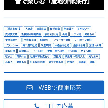
【重点募集1】
人気店
服装自由
髪型自由
制服貸与
まかない有
交通費支給
勤務開始時期調整
駅近5分以内
長期
シフト制
昇給あり
食事補助あり
交通費支給
転勤なし
フリーター歓迎
U・Iターン歓迎
ブランクOK
第二新卒歓迎
学歴不問
未経験者歓迎
経験者歓迎
禁煙・分煙
服装自由
制服貸与
ピアスOK
髪型・髪色自由
ひげOK
ネイルOK
駅チカ
日祝休み
社員表彰制度あり
正社員
残業月20時間以上
賞与あり
高収入
昇格あり
社会保険完備
独立支援あり
飲食店
居酒屋
酒場
WEBで簡単応募
TELで応募