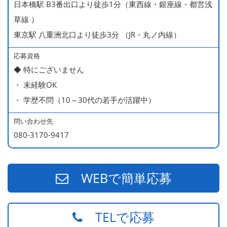
日本橋駅 B3番出口より徒歩1分（東西線・銀座線・都営浅
450万円／社員（20代・入社1年目・入籍予定のパートナ
草線 ）
ー持ち）
東京駅 八重洲北口より徒歩3分 （JR・丸ノ内線）
490万円／店長代理（20代・入社2年目・入社後に結婚。
ラブラブな新婚さん）
応募資格
◆ 特にございません
540万円／店長（20代・入社3年目・ 育休取得して、更に
・ 未経験OK
やる気MAXの2児のお父さん）
・ 学歴不問（10～30代の若手が活躍中）
670万円／統括店長（30代・入社7年目・中学生の長男筆
頭に3人の子供を持つ一家の大黒柱）
問い合わせ先
080-3170-9417
WEBで簡単応募
TELで応募