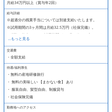
月給34万円以上（賞与年2回）
給与詳細
※超過分の残業手当については別途支給いたします。
※試用期間の3ヶ月間は月給32.5万円（社保完備）。
経験・能力により、試用期間が1ヶ月で終わる方もいま
...
もっと見る
す。
※上記月給には、一律支給のみなし残業手当（月65時間
交通費
・全額支給
分・10万円）を含んでいます。
待遇/福利厚生
■ 昇給（随時）
・無料の産地研修旅行
■ 賞与 年２回（夏・秋）約１ヶ月分
・ 無料の美味しい 【まかない食】 あり
■ インセンティブ制度（月額約4万円～20万円）
・ 服装自由、髪型自由、制服貸与
＊店長・料理長候補・統括店長・統括料理長候補の場合
・社会保険完備
勤務地へのアクセス
＜給与モデル＞