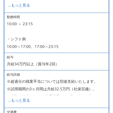
みなどもございます）
...
もっと見る
■GW・お盆（暦通り）
■有給休暇
勤務時間
10:00 ～ 23:15
■慶弔休暇
■産休・育休（男性育休取得4名・女性産休2名・育休復帰
・シフト例
率100％ ＊2023～2025年実績）
10:00～17:00、17:00～23:15
給与
月給34万円以上（賞与年2回）
給与詳細
※超過分の残業手当については別途支給いたします。
※試用期間の3ヶ月間は月給32.5万円（社保完備）。
経験・能力により、試用期間が1ヶ月で終わる方もいま
...
もっと見る
す。
※上記月給には、一律支給のみなし残業手当（月65時間
交通費