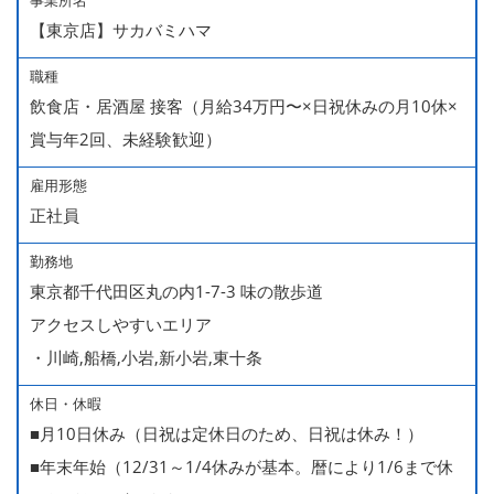
事業所名
【東京店】サカバミハマ
職種
飲食店・居酒屋 接客（月給34万円〜×日祝休みの月10休×
賞与年2回、未経験歓迎）
雇用形態
正社員
勤務地
東京都千代田区丸の内1-7-3 味の散歩道
アクセスしやすいエリア
・川崎,船橋,小岩,新小岩,東十条
休日・休暇
■月10日休み（日祝は定休日のため、日祝は休み！）
■年末年始（12/31～1/4休みが基本。暦により1/6まで休