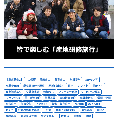
【重点募集2】
人気店
服装自由
髪型自由
制服貸与
まかない有
交通費支給
勤務開始時期調整
駅近5分以内
長期
シフト制
昇給あり
食事補助あり
交通費支給
転勤なし
フリーター歓迎
U・Iターン歓迎
ブランクOK
第二新卒歓迎
学歴不問
未経験者歓迎
経験者歓迎
禁煙・分煙
服装自由
制服貸与
ピアスOK
髪型・髪色自由
ひげOK
ネイルOK
駅チカ
社員表彰制度あり
正社員
残業月20時間以上
賞与あり
高収入
昇格あり
社会保険完備
独立支援あり
飲食店
居酒屋
酒場