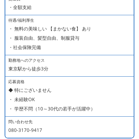
・全額支給
分・10万円）を含んでいます。
待遇/福利厚生
■ 昇給（随時）
・ 無料の美味しい 【まかない食】 あり
■ 賞与 年２回（夏・秋）約１ヶ月分
・ 服装自由、髪型自由、制服貸与
■ インセンティブ制度（月額約4万円～20万円）
・社会保険完備
＊店長・料理長候補・統括店長・統括料理長候補の場合
勤務地へのアクセス
東京駅から徒歩3分
＜給与モデル＞
450万円／社員（20代・入社1年目・入籍予定のパートナ
応募資格
◆ 特にございません
ー持ち）
・ 未経験OK
490万円／店長代理（20代・入社2年目・入社後に結婚。
・ 学歴不問（10～30代の若手が活躍中）
ラブラブな新婚さん）
540万円／店長（20代・入社3年目・ 育休取得して、更に
問い合わせ先
やる気MAXの2児のお父さん）
080-3170-9417
670万円／統括店長（30代・入社7年目・中学生の長男筆