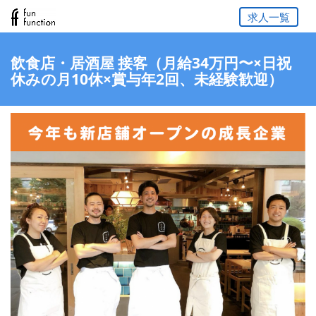
求人一覧
飲食店・居酒屋 接客（月給34万円〜×日祝
休みの月10休×賞与年2回、未経験歓迎）