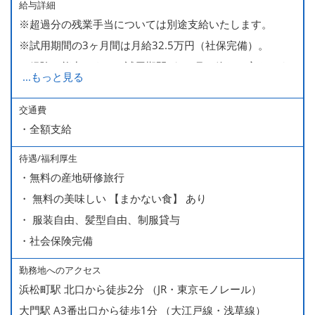
給与詳細
※超過分の残業手当については別途支給いたします。
※試用期間の3ヶ月間は月給32.5万円（社保完備）。
経験・能力により、試用期間が1ヶ月で終わる方もいま
...
もっと見る
す。
※上記月給には、一律支給のみなし残業手当（月65時間
交通費
・全額支給
分・10万円）を含んでいます。
待遇/福利厚生
■ 昇給（随時）
・無料の産地研修旅行
■ 賞与 年２回（夏・秋）約１ヶ月分
・ 無料の美味しい 【まかない食】 あり
■ インセンティブ制度（月額約4万円～20万円）
・ 服装自由、髪型自由、制服貸与
＊店長・料理長候補・統括店長・統括料理長候補の場合
・社会保険完備
勤務地へのアクセス
＜給与モデル＞
浜松町駅 北口から徒歩2分 （JR・東京モノレール）
450万円／社員（20代・入社1年目・入籍予定のパートナ
大門駅 A3番出口から徒歩1分 （大江戸線・浅草線）