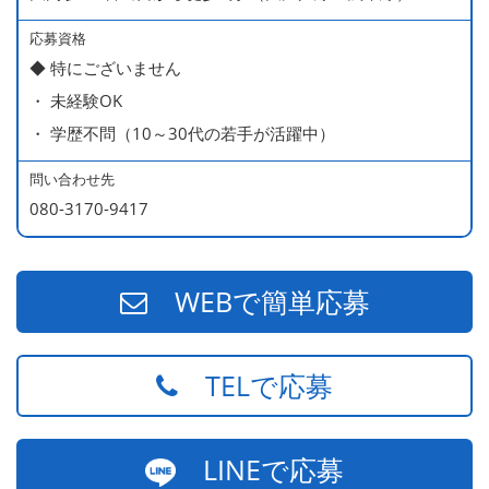
ー持ち）
490万円／店長代理（20代・入社2年目・入社後に結婚。
応募資格
◆ 特にございません
ラブラブな新婚さん）
・ 未経験OK
540万円／店長（20代・入社3年目・ 育休取得して、更に
・ 学歴不問（10～30代の若手が活躍中）
やる気MAXの2児のお父さん）
670万円／統括店長（30代・入社7年目・中学生の長男筆
問い合わせ先
頭に3人の子供を持つ一家の大黒柱）
080-3170-9417
WEBで簡単応募
TELで応募
LINEで応募