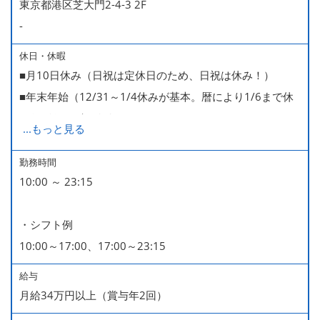
東京都港区芝大門2-4-3 2F
-
休日・休暇
■月10日休み（日祝は定休日のため、日祝は休み！）
■年末年始（12/31～1/4休みが基本。暦により1/6まで休
みなどもございます）
...
もっと見る
■GW・お盆（暦通り）
■有給休暇
勤務時間
10:00 ～ 23:15
■慶弔休暇
■産休・育休（男性育休取得4名・女性産休2名・育休復帰
・シフト例
率100％ ＊2023～2025年実績）
10:00～17:00、17:00～23:15
給与
月給34万円以上（賞与年2回）