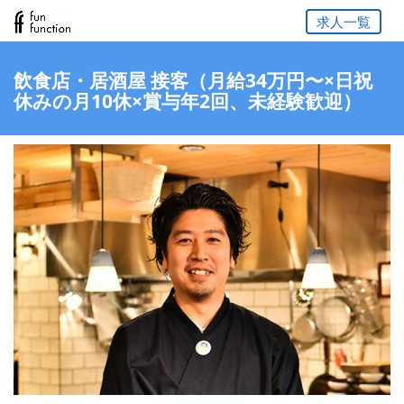
求人一覧
飲食店・居酒屋 接客（月給34万円〜×日祝
休みの月10休×賞与年2回、未経験歓迎）