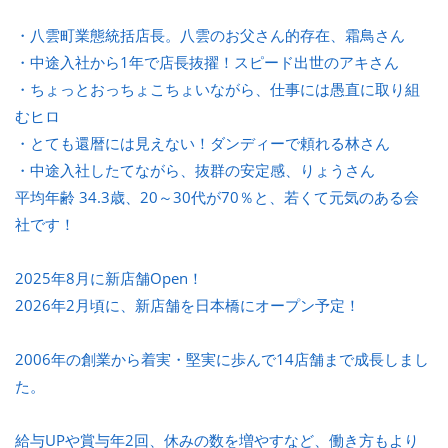
・八雲町業態統括店長。八雲のお父さん的存在、霜鳥さん
・中途入社から1年で店長抜擢！スピード出世のアキさん
・ちょっとおっちょこちょいながら、仕事には愚直に取り組
むヒロ
・とても還暦には見えない！ダンディーで頼れる林さん
・中途入社したてながら、抜群の安定感、りょうさん
平均年齢 34.3歳、20～30代が70％と、若くて元気のある会
社です！
2025年8月に新店舗Open！
2026年2月頃に、新店舗を日本橋にオープン予定！
2006年の創業から着実・堅実に歩んで14店舗まで成長しまし
た。
給与UPや賞与年2回、休みの数を増やすなど、働き方もより