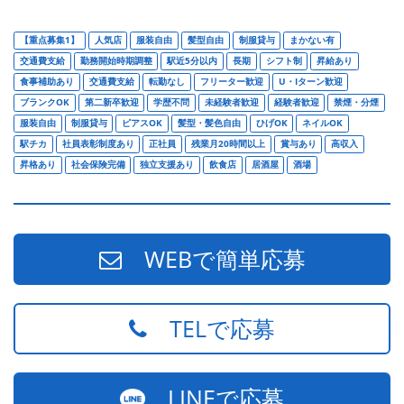
【重点募集1】
人気店
服装自由
髪型自由
制服貸与
まかない有
交通費支給
勤務開始時期調整
駅近5分以内
長期
シフト制
昇給あり
食事補助あり
交通費支給
転勤なし
フリーター歓迎
U・Iターン歓迎
ブランクOK
第二新卒歓迎
学歴不問
未経験者歓迎
経験者歓迎
禁煙・分煙
服装自由
制服貸与
ピアスOK
髪型・髪色自由
ひげOK
ネイルOK
駅チカ
社員表彰制度あり
正社員
残業月20時間以上
賞与あり
高収入
昇格あり
社会保険完備
独立支援あり
飲食店
居酒屋
酒場
WEBで簡単応募
TELで応募
LINEで応募