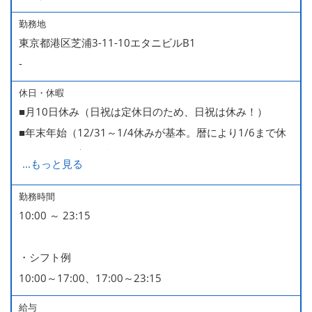
勤務地
東京都港区芝浦3-11-10エタニビルB1
-
休日・休暇
■月10日休み（日祝は定休日のため、日祝は休み！）
■年末年始（12/31～1/4休みが基本。暦により1/6まで休
みなどもございます）
...
もっと見る
■GW・お盆（暦通り）
■有給休暇
勤務時間
10:00 ～ 23:15
■慶弔休暇
■産休・育休（男性育休取得4名・女性産休2名・育休復帰
・シフト例
率100％ ＊2023～2025年実績）
10:00～17:00、17:00～23:15
給与