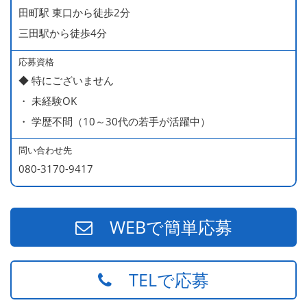
＜給与モデル＞
田町駅 東口から徒歩2分
450万円／社員（20代・入社1年目・入籍予定のパートナ
三田駅から徒歩4分
ー持ち）
490万円／店長代理（20代・入社2年目・入社後に結婚。
応募資格
◆ 特にございません
ラブラブな新婚さん）
・ 未経験OK
540万円／店長（20代・入社3年目・ 育休取得して、更に
・ 学歴不問（10～30代の若手が活躍中）
やる気MAXの2児のお父さん）
670万円／統括店長（30代・入社7年目・中学生の長男筆
問い合わせ先
頭に3人の子供を持つ一家の大黒柱）
080-3170-9417
WEBで簡単応募
TELで応募