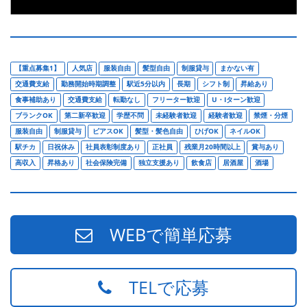
【重点募集1】
人気店
服装自由
髪型自由
制服貸与
まかない有
交通費支給
勤務開始時期調整
駅近5分以内
長期
シフト制
昇給あり
食事補助あり
交通費支給
転勤なし
フリーター歓迎
U・Iターン歓迎
ブランクOK
第二新卒歓迎
学歴不問
未経験者歓迎
経験者歓迎
禁煙・分煙
服装自由
制服貸与
ピアスOK
髪型・髪色自由
ひげOK
ネイルOK
駅チカ
日祝休み
社員表彰制度あり
正社員
残業月20時間以上
賞与あり
高収入
昇格あり
社会保険完備
独立支援あり
飲食店
居酒屋
酒場
WEBで簡単応募
TELで応募