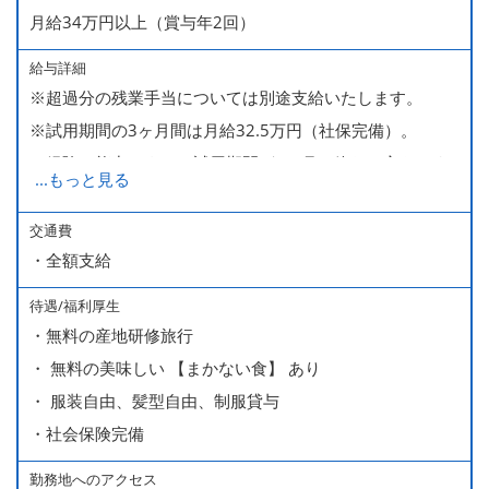
月給34万円以上（賞与年2回）
給与詳細
※超過分の残業手当については別途支給いたします。
※試用期間の3ヶ月間は月給32.5万円（社保完備）。
経験・能力により、試用期間が1ヶ月で終わる方もいま
...
もっと見る
す。
※上記月給には、一律支給のみなし残業手当（月65時間
交通費
・全額支給
分・10万円）を含んでいます。
待遇/福利厚生
■ 昇給（随時）
・無料の産地研修旅行
■ 賞与 年２回（夏・秋）約１ヶ月分
・ 無料の美味しい 【まかない食】 あり
■ インセンティブ制度（月額約4万円～20万円）
・ 服装自由、髪型自由、制服貸与
＊店長・料理長候補・統括店長・統括料理長候補の場合
・社会保険完備
勤務地へのアクセス