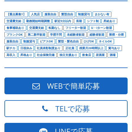
【重点募集1】
人気店
服装自由
髪型自由
制服貸与
まかない有
交通費支給
勤務開始時期調整
駅近5分以内
長期
シフト制
昇給あり
食事補助あり
交通費支給
転勤なし
フリーター歓迎
U・Iターン歓迎
ブランクOK
第二新卒歓迎
学歴不問
未経験者歓迎
経験者歓迎
禁煙・分煙
服装自由
制服貸与
ピアスOK
髪型・髪色自由
ひげOK
ネイルOK
駅チカ
日祝休み
社員表彰制度あり
正社員
残業月20時間以上
賞与あり
高収入
昇格あり
社会保険完備
独立支援あり
飲食店
居酒屋
酒場
WEBで簡単応募
TELで応募
LINEで応募