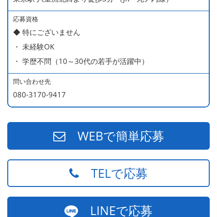
490万円／店長代理（20代・入社2年目・入社後に結婚。
ラブラブな新婚さん）
応募資格
◆ 特にございません
540万円／店長（20代・入社3年目・ 育休取得して、更に
・ 未経験OK
やる気MAXの2児のお父さん）
・ 学歴不問（10～30代の若手が活躍中）
670万円／統括店長（30代・入社7年目・中学生の長男筆
頭に3人の子供を持つ一家の大黒柱）
問い合わせ先
080-3170-9417
WEBで簡単応募
TELで応募
LINEで応募