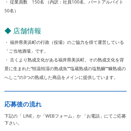
・ 従業員数 150名 （内訳：社員100名、パートアルバイト
50名）
◆ 店舗情報
・ 福井県美浜町の行政（役場）のご協力を得て運営している
「ご当地酒場」です。
・ 古くより熟成文化がある福井県美浜町。その熟成文化を背
景に生まれた“恒温恒湿の熟成魚”“塩蔵熟成の塩熟鰤”“糠熟成の
へしこ”の3つの熟成した商品をメインに提供しています。
応募後の流れ
下記の「 LINE」か「WEBフォーム」か 「お電話」にてご応募
下さい。