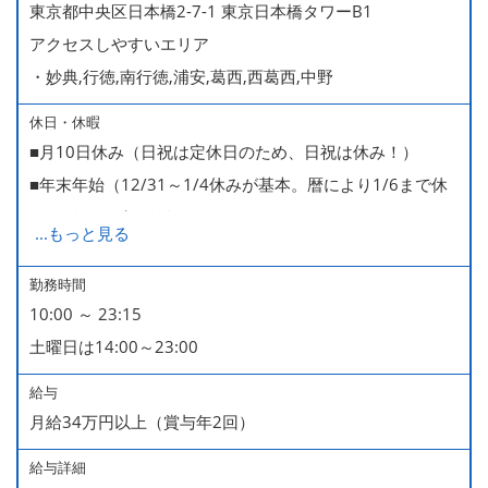
東京都中央区日本橋2-7-1 東京日本橋タワーB1
アクセスしやすいエリア
・妙典,行徳,南行徳,浦安,葛西,西葛西,中野
休日・休暇
■月10日休み（日祝は定休日のため、日祝は休み！）
■年末年始（12/31～1/4休みが基本。暦により1/6まで休
みなどもございます）
...
もっと見る
■GW・お盆（暦通り）
■有給休暇
勤務時間
10:00 ～ 23:15
■慶弔休暇
土曜日は14:00～23:00
■産休・育休（男性育休取得4名・女性産休2名・育休復帰
率100％ ＊2023～2025年実績）
給与
月給34万円以上（賞与年2回）
給与詳細