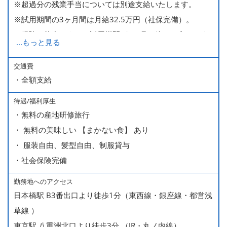
※超過分の残業手当については別途支給いたします。
※試用期間の3ヶ月間は月給32.5万円（社保完備）。
経験・能力により、試用期間が1ヶ月で終わる方もいま
...
もっと見る
す。
※上記月給には、一律支給のみなし残業手当（月65時間
交通費
・全額支給
分・10万円）を含んでいます。
待遇/福利厚生
■ 昇給（随時）
・無料の産地研修旅行
■ 賞与 年２回（夏・秋）約１ヶ月分
・ 無料の美味しい 【まかない食】 あり
■ インセンティブ制度（月額約4万円～20万円）
・ 服装自由、髪型自由、制服貸与
＊店長・料理長候補・統括店長・統括料理長候補の場合
・社会保険完備
勤務地へのアクセス
＜給与モデル＞
日本橋駅 B3番出口より徒歩1分（東西線・銀座線・都営浅
450万円／社員（20代・入社1年目・入籍予定のパートナ
草線 ）
ー持ち）
東京駅 八重洲北口より徒歩3分 （JR・丸ノ内線）