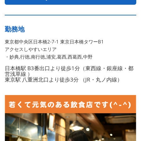
勤務地
東京都中央区日本橋2-7-1 東京日本橋タワーB1
アクセスしやすいエリア
・妙典,行徳,南行徳,浦安,葛西,西葛西,中野
日本橋駅 B3番出口より徒歩1分（東西線・銀座線・都
営浅草線 ）
東京駅 八重洲北口より徒歩3分 （JR・丸ノ内線）