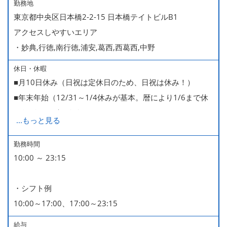
勤務地
東京都中央区日本橋2-2-15 日本橋テイトビルB1
アクセスしやすいエリア
・妙典,行徳,南行徳,浦安,葛西,西葛西,中野
休日・休暇
■月10日休み（日祝は定休日のため、日祝は休み！）
■年末年始（12/31～1/4休みが基本。暦により1/6まで休
みなどもございます）
...
もっと見る
■GW・お盆（暦通り）
■有給休暇
勤務時間
10:00 ～ 23:15
■慶弔休暇
■産休・育休（男性育休取得4名・女性産休2名・育休復帰
・シフト例
率100％ ＊2023～2025年実績）
10:00～17:00、17:00～23:15
給与