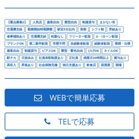
【重点募集2】
人気店
服装自由
髪型自由
制服貸与
まかない有
交通費支給
勤務開始時期調整
駅近5分以内
長期
シフト制
昇給あり
食事補助あり
交通費支給
転勤なし
フリーター歓迎
U・Iターン歓迎
ブランクOK
第二新卒歓迎
学歴不問
未経験者歓迎
経験者歓迎
禁煙・分煙
服装自由
制服貸与
ピアスOK
髪型・髪色自由
ひげOK
ネイルOK
駅チカ
日祝休み
社員表彰制度あり
正社員
残業月20時間以上
賞与あり
高収入
昇格あり
社会保険完備
独立支援あり
飲食店
居酒屋
酒場
WEBで簡単応募
TELで応募