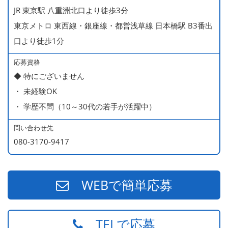
＜給与モデル＞
JR 東京駅 八重洲北口より徒歩3分
450万円／社員（20代・入社1年目・入籍予定のパートナ
東京メトロ 東西線・銀座線・都営浅草線 日本橋駅 B3番出
ー持ち）
口より徒歩1分
490万円／店長代理（20代・入社2年目・入社後に結婚。
ラブラブな新婚さん）
応募資格
◆ 特にございません
540万円／店長（20代・入社3年目・ 育休取得して、更に
・ 未経験OK
やる気MAXの2児のお父さん）
・ 学歴不問（10～30代の若手が活躍中）
670万円／統括店長（30代・入社7年目・中学生の長男筆
頭に3人の子供を持つ一家の大黒柱）
問い合わせ先
080-3170-9417
WEBで簡単応募
TELで応募