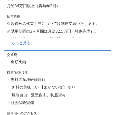
月給34万円以上（賞与年2回）
給与詳細
※超過分の残業手当については別途支給いたします。
※試用期間の3ヶ月間は月給32.5万円（社保完備）。
経験・能力により、試用期間が1ヶ月で終わる方もいま
...
もっと見る
す。
※上記月給には、一律支給のみなし残業手当（月65時間
交通費
・全額支給
分・10万円）を含んでいます。
待遇/福利厚生
■ 昇給（随時）
・無料の産地研修旅行
■ 賞与 年２回（夏・秋）約１ヶ月分
・ 無料の美味しい 【まかない食】 あり
■ インセンティブ制度（月額約4万円～20万円）
・ 服装自由、髪型自由、制服貸与
＊店長・料理長候補・統括店長・統括料理長候補の場合
・社会保険完備
勤務地へのアクセス