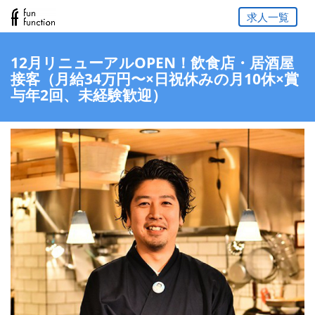
求人一覧
12月リニューアルOPEN！飲食店・居酒屋
接客（月給34万円〜×日祝休みの月10休×賞
与年2回、未経験歓迎）