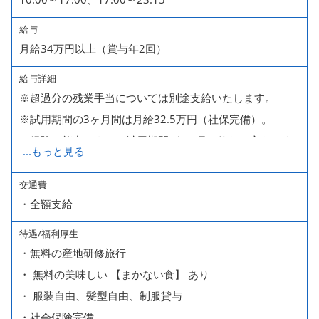
給与
月給34万円以上（賞与年2回）
給与詳細
※超過分の残業手当については別途支給いたします。
※試用期間の3ヶ月間は月給32.5万円（社保完備）。
経験・能力により、試用期間が1ヶ月で終わる方もいま
...
もっと見る
す。
※上記月給には、一律支給のみなし残業手当（月65時間
交通費
・全額支給
分・10万円）を含んでいます。
待遇/福利厚生
■ 昇給（随時）
・無料の産地研修旅行
■ 賞与 年２回（夏・秋）約１ヶ月分
・ 無料の美味しい 【まかない食】 あり
■ インセンティブ制度（月額約4万円～20万円）
・ 服装自由、髪型自由、制服貸与
＊店長・料理長候補・統括店長・統括料理長候補の場合
・社会保険完備