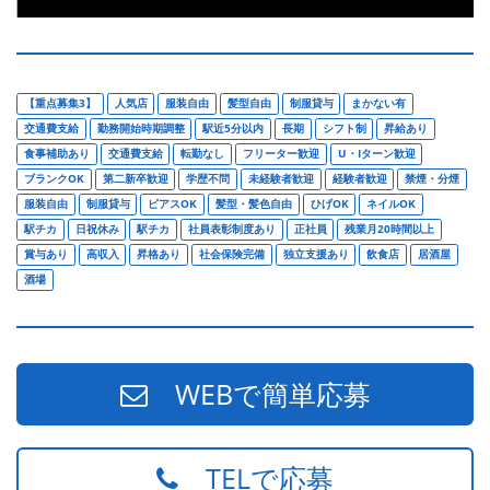
【重点募集3】
人気店
服装自由
髪型自由
制服貸与
まかない有
交通費支給
勤務開始時期調整
駅近5分以内
長期
シフト制
昇給あり
食事補助あり
交通費支給
転勤なし
フリーター歓迎
U・Iターン歓迎
ブランクOK
第二新卒歓迎
学歴不問
未経験者歓迎
経験者歓迎
禁煙・分煙
服装自由
制服貸与
ピアスOK
髪型・髪色自由
ひげOK
ネイルOK
駅チカ
日祝休み
駅チカ
社員表彰制度あり
正社員
残業月20時間以上
賞与あり
高収入
昇格あり
社会保険完備
独立支援あり
飲食店
居酒屋
酒場
WEBで簡単応募
TELで応募