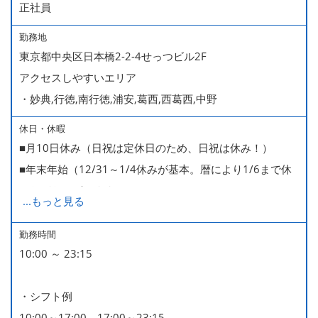
正社員
勤務地
東京都中央区日本橋2-2-4せっつビル2F
アクセスしやすいエリア
・妙典,行徳,南行徳,浦安,葛西,西葛西,中野
休日・休暇
■月10日休み（日祝は定休日のため、日祝は休み！）
■年末年始（12/31～1/4休みが基本。暦により1/6まで休
みなどもございます）
...
もっと見る
■GW・お盆（暦通り）
■有給休暇
勤務時間
10:00 ～ 23:15
■慶弔休暇
■産休・育休（男性育休取得4名・女性産休2名・育休復帰
・シフト例
率100％ ＊2023～2025年実績）
10:00～17:00、17:00～23:15