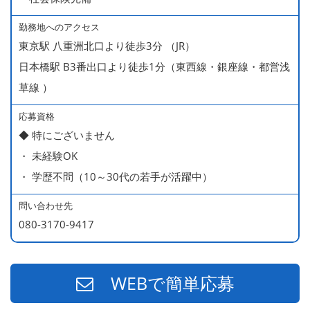
勤務地へのアクセス
＜給与モデル＞
東京駅 八重洲北口より徒歩3分 （JR）
450万円／社員（20代・入社1年目・入籍予定のパートナ
日本橋駅 B3番出口より徒歩1分（東西線・銀座線・都営浅
ー持ち）
草線 ）
490万円／店長代理（20代・入社2年目・入社後に結婚。
ラブラブな新婚さん）
応募資格
◆ 特にございません
540万円／店長（20代・入社3年目・ 育休取得して、更に
・ 未経験OK
やる気MAXの2児のお父さん）
・ 学歴不問（10～30代の若手が活躍中）
670万円／統括店長（30代・入社7年目・中学生の長男筆
頭に3人の子供を持つ一家の大黒柱）
問い合わせ先
080-3170-9417
WEBで簡単応募