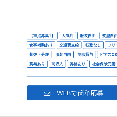
【重点募集1】
人気店
服装自由
髪型自
食事補助あり
交通費支給
転勤なし
フリ
禁煙・分煙
服装自由
制服貸与
ピアスO
賞与あり
高収入
昇格あり
社会保険完備
WEBで簡単応募