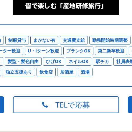
由
制服貸与
まかない有
交通費支給
勤務開始時期調整
ーター歓迎
U・Iターン歓迎
ブランクOK
第二新卒歓迎
K
髪型・髪色自由
ひげOK
ネイルOK
駅チカ
社員表
独立支援あり
飲食店
居酒屋
酒場
TELで応募