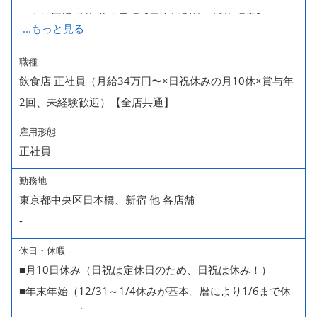
ご当地酒場 北海道八雲町【日本橋別館・浜松町店】
...
もっと見る
カキ酒場 北海道厚岸【日本橋本店】
牡蠣場 北海道厚岸【コレド室町店】
職種
飲食店 正社員（月給34万円〜×日祝休みの月10休×賞与年
熟成魚場 福井県美浜町【日本橋本店】
2回、未経験歓迎）【全店共通】
土佐鴨 高知県芸西村【日本橋店】
ふもと赤鶏 佐賀県三瀬村【田町本店・丸の内店・西新宿
雇用形態
店】
正社員
佐賀ふもと赤鶏 酒場 高しな【東京駅ガード下店】
勤務地
サカバ ミハマ トーキョー
東京都中央区日本橋、新宿 他 各店舗
-
休日・休暇
■月10日休み（日祝は定休日のため、日祝は休み！）
■年末年始（12/31～1/4休みが基本。暦により1/6まで休
みなどもございます）