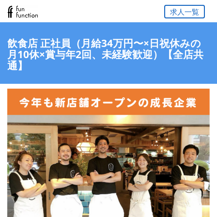
求人一覧
飲食店 正社員（月給34万円〜×日祝休みの
月10休×賞与年2回、未経験歓迎）【全店共
通】