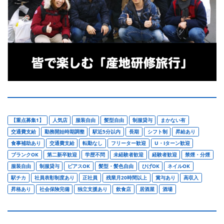
【重点募集1】
人気店
服装自由
髪型自由
制服貸与
まかない有
交通費支給
勤務開始時期調整
駅近5分以内
長期
シフト制
昇給あり
食事補助あり
交通費支給
転勤なし
フリーター歓迎
U・Iターン歓迎
ブランクOK
第二新卒歓迎
学歴不問
未経験者歓迎
経験者歓迎
禁煙・分煙
服装自由
制服貸与
ピアスOK
髪型・髪色自由
ひげOK
ネイルOK
駅チカ
社員表彰制度あり
正社員
残業月20時間以上
賞与あり
高収入
昇格あり
社会保険完備
独立支援あり
飲食店
居酒屋
酒場