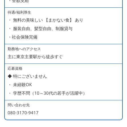
・全額支給
分・10万円）を含んでいます。
待遇/福利厚生
■ 昇給（随時）
・ 無料の美味しい 【まかない食】 あり
■ 賞与 年２回（夏・秋）約１ヶ月分
・ 服装自由、髪型自由、制服貸与
■ インセンティブ制度（月額約4万円～20万円）
・社会保険完備
＊店長・料理長候補・統括店長・統括料理長候補の場合
勤務地へのアクセス
主に東京主要駅から徒歩すぐ
＜給与モデル＞
450万円／社員（20代・入社1年目・入籍予定のパートナ
応募資格
◆ 特にございません
ー持ち）
・ 未経験OK
490万円／店長代理（20代・入社2年目・入社後に結婚。
・ 学歴不問（10～30代の若手が活躍中）
ラブラブな新婚さん）
540万円／店長（20代・入社3年目・ 育休取得して、更に
問い合わせ先
やる気MAXの2児のお父さん）
080-3170-9417
670万円／統括店長（30代・入社7年目・中学生の長男筆