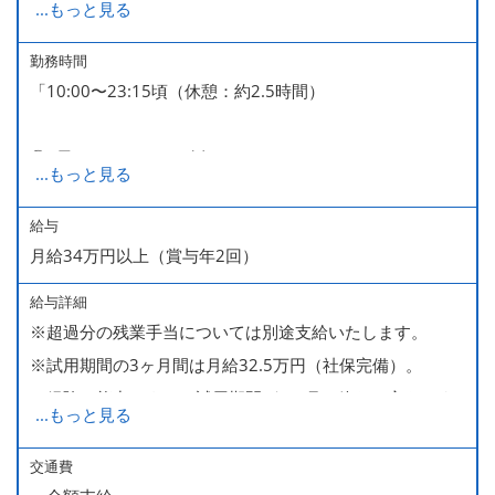
...
もっと見る
■GW・お盆（暦通り）
■有給休暇
勤務時間
「10:00〜23:15頃（休憩：約2.5時間）
■慶弔休暇
■産休・育休（男性育休取得4名・女性産休2名・育休復帰
◎1日のスケジュール例
率100％ ＊2023～2025年実績）
...
もっと見る
▽10:00～14:00(ランチ勤務)
▽14:00～16:30(お昼休憩)
給与
月給34万円以上（賞与年2回）
▽16:30～23:00(ディナー勤務・小休憩あり)
▽23:15頃（退店）
給与詳細
※終電までには帰れますので、ご安心ください。
※超過分の残業手当については別途支給いたします。
※試用期間の3ヶ月間は月給32.5万円（社保完備）。
経験・能力により、試用期間が1ヶ月で終わる方もいま
...
もっと見る
す。
※上記月給には、一律支給のみなし残業手当（月65時間
交通費