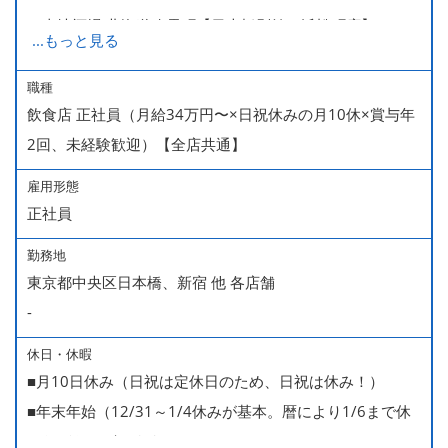
ご当地酒場 北海道八雲町【日本橋別館・浜松町店】
...
もっと見る
カキ酒場 北海道厚岸【日本橋本店】
牡蠣場 北海道厚岸【コレド室町店】
職種
飲食店 正社員（月給34万円〜×日祝休みの月10休×賞与年
熟成魚場 福井県美浜町【日本橋本店】
2回、未経験歓迎）【全店共通】
土佐鴨 高知県芸西村【日本橋店】
ふもと赤鶏 佐賀県三瀬村【田町本店・丸の内店・西新宿
雇用形態
店】
正社員
佐賀ふもと赤鶏 酒場 高しな【東京駅ガード下店】
勤務地
サカバ ミハマ トーキョー
東京都中央区日本橋、新宿 他 各店舗
-
休日・休暇
■月10日休み（日祝は定休日のため、日祝は休み！）
■年末年始（12/31～1/4休みが基本。暦により1/6まで休
みなどもございます）