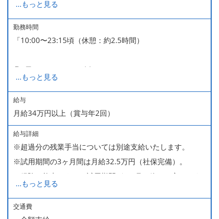
...
もっと見る
■GW・お盆（暦通り）
■有給休暇
勤務時間
「10:00〜23:15頃（休憩：約2.5時間）
■慶弔休暇
■産休・育休（男性育休取得4名・女性産休2名・育休復帰
◎1日のスケジュール例
率100％ ＊2023～2025年実績）
...
もっと見る
▽10:00～14:00(ランチ勤務)
▽14:00～16:30(お昼休憩)
給与
月給34万円以上（賞与年2回）
▽16:30～23:00(ディナー勤務・小休憩あり)
▽23:15頃（退店）
給与詳細
※終電までには帰れますので、ご安心ください。
※超過分の残業手当については別途支給いたします。
※試用期間の3ヶ月間は月給32.5万円（社保完備）。
経験・能力により、試用期間が1ヶ月で終わる方もいま
...
もっと見る
す。
※上記月給には、一律支給のみなし残業手当（月65時間
交通費