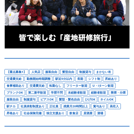
【重点募集1】
人気店
服装自由
髪型自由
制服貸与
まかない有
交通費支給
勤務開始時期調整
駅近5分以内
長期
シフト制
昇給あり
食事補助あり
交通費支給
転勤なし
フリーター歓迎
U・Iターン歓迎
ブランクOK
第二新卒歓迎
学歴不問
未経験者歓迎
経験者歓迎
禁煙・分煙
服装自由
制服貸与
ピアスOK
髪型・髪色自由
ひげOK
ネイルOK
駅チカ
社員表彰制度あり
正社員
残業月20時間以上
賞与あり
高収入
昇格あり
社会保険完備
独立支援あり
飲食店
居酒屋
酒場