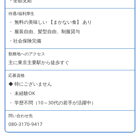
・全額支給
分・10万円）を含んでいます。
待遇/福利厚生
■ 昇給（随時）
・ 無料の美味しい 【まかない食】 あり
■ 賞与 年２回（夏・秋）約１ヶ月分
・ 服装自由、髪型自由、制服貸与
■ インセンティブ制度（月額約4万円～20万円）
・社会保険完備
＊店長・料理長候補・統括店長・統括料理長候補の場合
勤務地へのアクセス
主に東京主要駅から徒歩すぐ
＜給与モデル＞
450万円／社員（20代・入社1年目・入籍予定のパートナ
応募資格
◆ 特にございません
ー持ち）
・ 未経験OK
490万円／店長代理（20代・入社2年目・入社後に結婚。
・ 学歴不問（10～30代の若手が活躍中）
ラブラブな新婚さん）
540万円／店長（20代・入社3年目・ 育休取得して、更に
問い合わせ先
やる気MAXの2児のお父さん）
080-3170-9417
670万円／統括店長（30代・入社7年目・中学生の長男筆