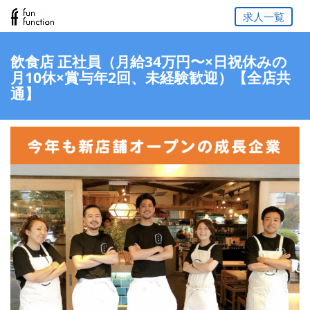
求人一覧
飲食店 正社員（月給34万円〜×日祝休みの
月10休×賞与年2回、未経験歓迎）【全店共
通】