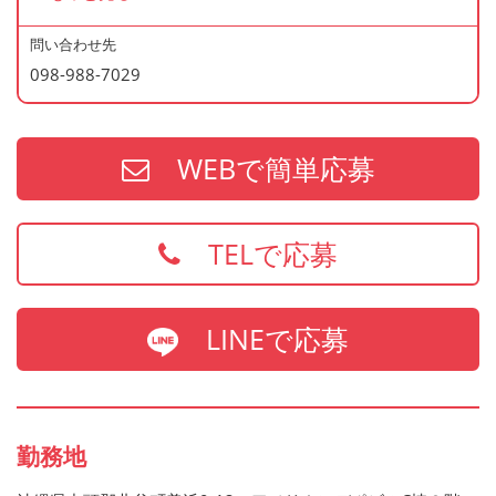
スタートしています。）
ら通勤しています。
・時間帯・シフトの融通が利く方
問い合わせ先
098-988-7029
・土日どちらか勤務可能な方
※学歴や年齢は不問です。
WEBで簡単応募
TELで応募
LINEで応募
勤務地