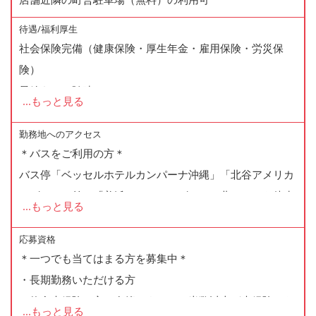
待遇/福利厚生
社会保険完備（健康保険・厚生年金・雇用保険・労災保
険）
昇給あり（随時）
...
もっと見る
賞与あり
残業手当あり
勤務地へのアクセス
＊バスをご利用の方＊
研修制度（OJT）
バス停「ベッセルホテルカンパーナ沖縄」「北谷アメリカ
従業員割引あり（グループ全店の社割あり）
ンビレッジ前」「美浜アメリカンビレッジ北口」から徒歩
制服貸与
...
もっと見る
3分
車・バイク通勤OK
応募資格
＊一つでも当てはまる方を募集中＊
＊お車をご利用の方は近隣駐車場利用可＊
・長期勤務いただける方
車通勤のスタッフ多数。在籍スタッフは、北谷町はじめ、
・飲食未経験の方（在籍スタッフの半数以上が未経験から
宜野湾市、沖縄市、那覇市、嘉手納、うるま市、読谷村か
...
もっと見る