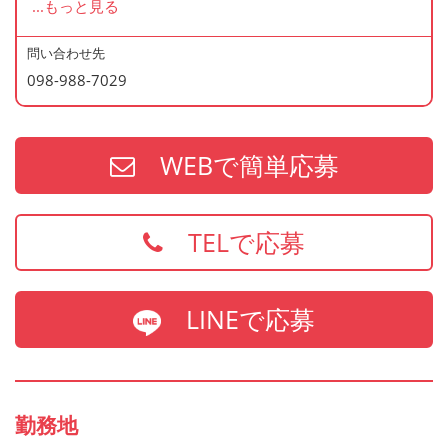
...
もっと見る
ら通勤しています。
※学歴や年齢は不問です。
問い合わせ先
098-988-7029
WEBで簡単応募
TELで応募
LINEで応募
勤務地