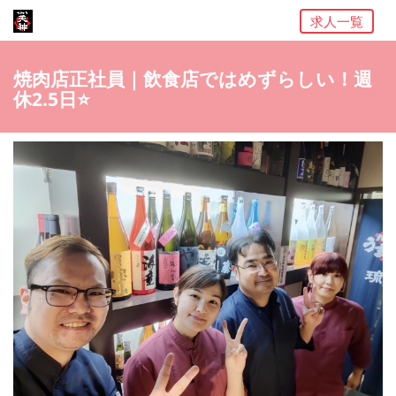
求人一覧
焼肉店正社員｜飲食店ではめずらしい！週
休2.5日⭐️