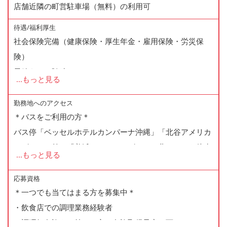
店舗近隣の町営駐車場（無料）の利用可
待遇/福利厚生
社会保険完備（健康保険・厚生年金・雇用保険・労災保
険）
昇給あり（随時）
...
もっと見る
賞与あり
技能手当あり
勤務地へのアクセス
＊バスをご利用の方＊
残業手当あり
バス停「ベッセルホテルカンパーナ沖縄」「北谷アメリカ
研修制度（OJT）
ンビレッジ前」「美浜アメリカンビレッジ北口」から徒歩
従業員割引あり（グループ全店の社割あり）
...
もっと見る
3分
制服貸与
車・バイク通勤OK
応募資格
＊一つでも当てはまる方を募集中＊
＊お車をご利用の方は近隣駐車場利用可＊
・飲食店での調理業務経験者
車通勤のスタッフ多数。在籍スタッフは、北谷町はじめ、
・調理師免許をお持ちの方（免許取得予定も可）
宜野湾市、沖縄市、那覇市、嘉手納、うるま市、読谷村か