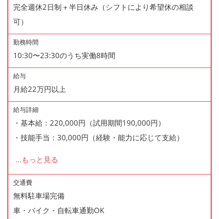
完全週休2日制＋半日休み（シフトにより希望休の相談
可）
勤務時間
10:30〜23:30のうち実働8時間
給与
月給22万円以上
給与詳細
・基本給：220,000円（試用期間190,000円）
・技能手当：30,000円（経験・能力に応じて支給）
...
もっと見る
＊残業手当あり（全額支給）
＊昇給・賞与あり
交通費
無料駐車場完備
車・バイク・自転車通勤OK